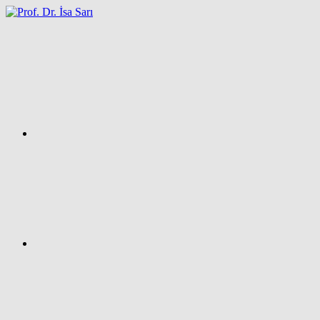
İçeriğe
atla
Facebook
Prof.
Dr.
İsa
SARI
–
Kişisel
Ağ
Sayfası
Instagram
X