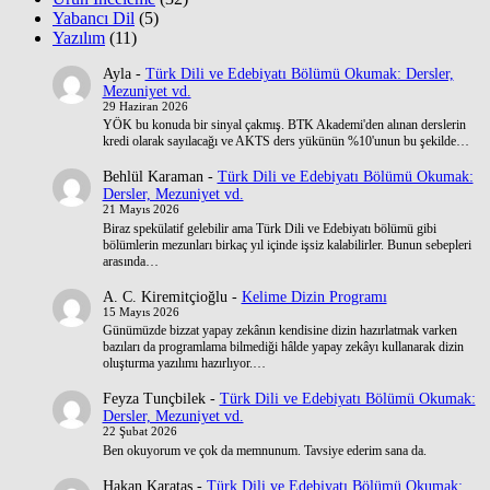
Yabancı Dil
(5)
Yazılım
(11)
Ayla
-
Türk Dili ve Edebiyatı Bölümü Okumak: Dersler,
Mezuniyet vd.
29 Haziran 2026
YÖK bu konuda bir sinyal çakmış. BTK Akademi'den alınan derslerin
kredi olarak sayılacağı ve AKTS ders yükünün %10'unun bu şekilde…
Behlül Karaman
-
Türk Dili ve Edebiyatı Bölümü Okumak:
Dersler, Mezuniyet vd.
21 Mayıs 2026
Biraz spekülatif gelebilir ama Türk Dili ve Edebiyatı bölümü gibi
bölümlerin mezunları birkaç yıl içinde işsiz kalabilirler. Bunun sebepleri
arasında…
A. C. Kiremitçioğlu
-
Kelime Dizin Programı
15 Mayıs 2026
Günümüzde bizzat yapay zekânın kendisine dizin hazırlatmak varken
bazıları da programlama bilmediği hâlde yapay zekâyı kullanarak dizin
oluşturma yazılımı hazırlıyor.…
Feyza Tunçbilek
-
Türk Dili ve Edebiyatı Bölümü Okumak:
Dersler, Mezuniyet vd.
22 Şubat 2026
Ben okuyorum ve çok da memnunum. Tavsiye ederim sana da.
Hakan Karataş
-
Türk Dili ve Edebiyatı Bölümü Okumak: