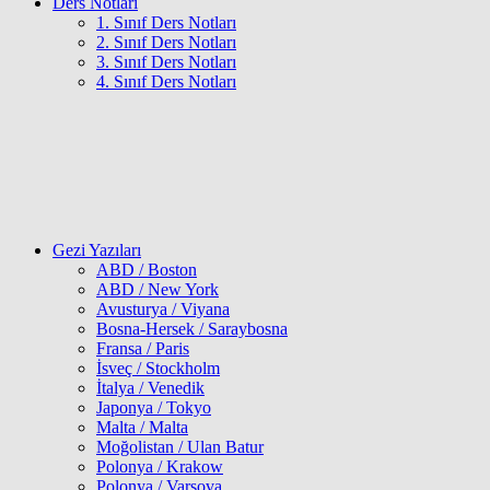
Ders Notları
1. Sınıf Ders Notları
2. Sınıf Ders Notları
3. Sınıf Ders Notları
4. Sınıf Ders Notları
Gezi Yazıları
ABD / Boston
ABD / New York
Avusturya / Viyana
Bosna-Hersek / Saraybosna
Fransa / Paris
İsveç / Stockholm
İtalya / Venedik
Japonya / Tokyo
Malta / Malta
Moğolistan / Ulan Batur
Polonya / Krakow
Polonya / Varşova