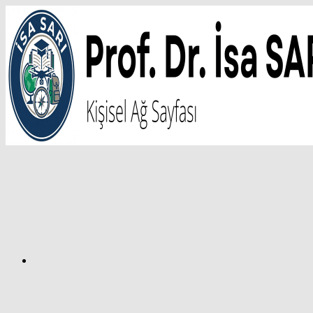
İçeriğe
atla
Facebook
Prof.
Dr.
İsa
SARI
–
Kişisel
Ağ
Sayfası
Instagram