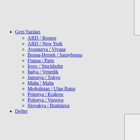
Gezi Yazıları
ABD / Boston
ABD / New York
Avusturya / Viyana
Bosna-Hersek / Saraybosna
Fransa / Paris
İsveç / Stockholm
İtalya / Venedik
Japonya / Tokyo
Malta / Malta
Moğolistan / Ulan Batur
Polonya / Krakow
Polonya / Varşova
Slovakya / Bratislava
Defter