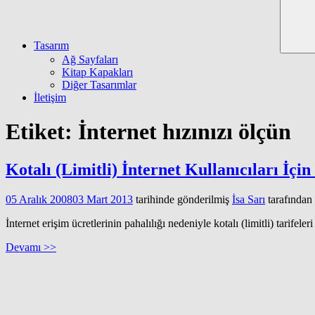
Tasarım
Ağ Sayfaları
Kitap Kapakları
Diğer Tasarımlar
İletişim
Etiket:
İnternet hızınızı ölçün
Kotalı (Limitli) İnternet Kullanıcıları İçi
05 Aralık 2008
03 Mart 2013
tarihinde gönderilmiş
İsa Sarı
tarafından
İnternet erişim ücretlerinin pahalılığı nedeniyle kotalı (limitli) tar
Devamı >>