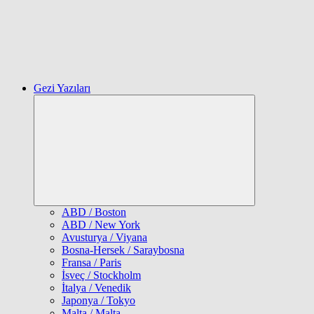
Gezi Yazıları
Expand
child
menu
ABD / Boston
ABD / New York
Avusturya / Viyana
Bosna-Hersek / Saraybosna
Fransa / Paris
İsveç / Stockholm
İtalya / Venedik
Japonya / Tokyo
Malta / Malta