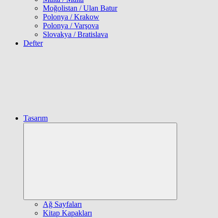
Moğolistan / Ulan Batur
Polonya / Krakow
Polonya / Varşova
Slovakya / Bratislava
Defter
Tasarım
Expand
child
menu
Ağ Sayfaları
Kitap Kapakları