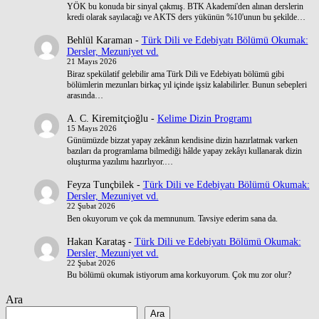
YÖK bu konuda bir sinyal çakmış. BTK Akademi'den alınan derslerin
kredi olarak sayılacağı ve AKTS ders yükünün %10'unun bu şekilde…
Behlül Karaman
-
Türk Dili ve Edebiyatı Bölümü Okumak:
Dersler, Mezuniyet vd.
21 Mayıs 2026
Biraz spekülatif gelebilir ama Türk Dili ve Edebiyatı bölümü gibi
bölümlerin mezunları birkaç yıl içinde işsiz kalabilirler. Bunun sebepleri
arasında…
A. C. Kiremitçioğlu
-
Kelime Dizin Programı
15 Mayıs 2026
Günümüzde bizzat yapay zekânın kendisine dizin hazırlatmak varken
bazıları da programlama bilmediği hâlde yapay zekâyı kullanarak dizin
oluşturma yazılımı hazırlıyor.…
Feyza Tunçbilek
-
Türk Dili ve Edebiyatı Bölümü Okumak:
Dersler, Mezuniyet vd.
22 Şubat 2026
Ben okuyorum ve çok da memnunum. Tavsiye ederim sana da.
Hakan Karataş
-
Türk Dili ve Edebiyatı Bölümü Okumak:
Dersler, Mezuniyet vd.
22 Şubat 2026
Bu bölümü okumak istiyorum ama korkuyorum. Çok mu zor olur?
Ara
Ara