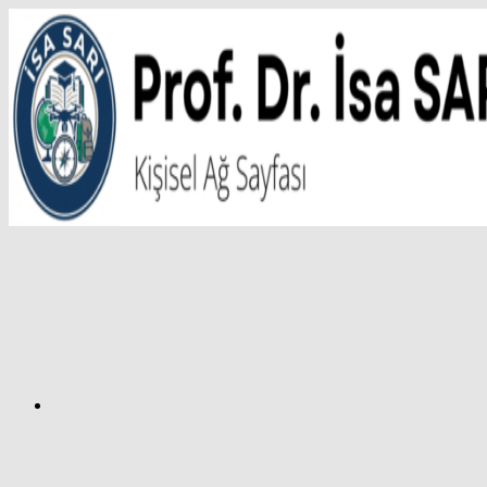
İçeriğe
atla
Facebook
Prof.
Dr.
İsa
SARI
–
Kişisel
Ağ
Sayfası
Instagram