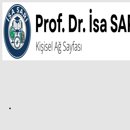
İçeriğe
atla
Facebook
Prof.
Dr.
İsa
SARI
–
Kişisel
Ağ
Sayfası
Instagram