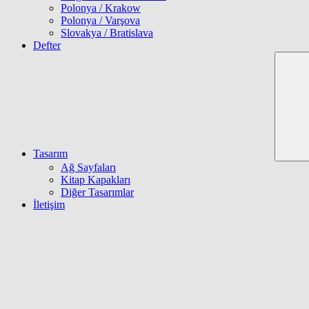
Polonya / Krakow
Polonya / Varşova
Slovakya / Bratislava
Defter
Tasarım
Ağ Sayfaları
Kitap Kapakları
Diğer Tasarımlar
İletişim