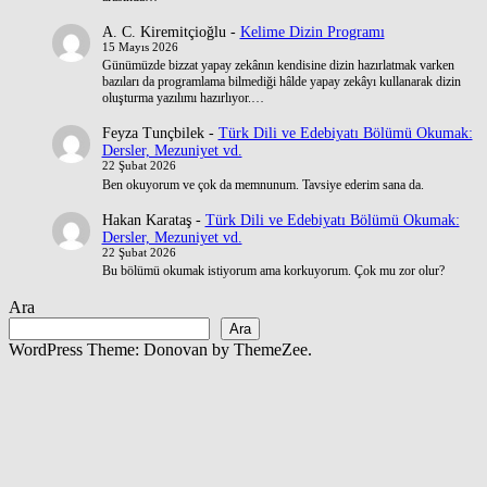
A. C. Kiremitçioğlu
-
Kelime Dizin Programı
15 Mayıs 2026
Günümüzde bizzat yapay zekânın kendisine dizin hazırlatmak varken
bazıları da programlama bilmediği hâlde yapay zekâyı kullanarak dizin
oluşturma yazılımı hazırlıyor.…
Feyza Tunçbilek
-
Türk Dili ve Edebiyatı Bölümü Okumak:
Dersler, Mezuniyet vd.
22 Şubat 2026
Ben okuyorum ve çok da memnunum. Tavsiye ederim sana da.
Hakan Karataş
-
Türk Dili ve Edebiyatı Bölümü Okumak:
Dersler, Mezuniyet vd.
22 Şubat 2026
Bu bölümü okumak istiyorum ama korkuyorum. Çok mu zor olur?
Ara
Ara
WordPress Theme: Donovan by ThemeZee.