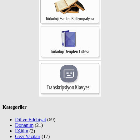
Kategoriler
Dil ve Edebiyat
(69)
Donanım
(21)
Eğitim
(2)
Gezi Yazıları
(17)