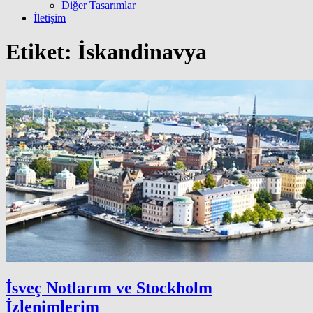
Diğer Tasarımlar
İletişim
Etiket:
İskandinavya
İsveç Notlarım ve Stockholm
İzlenimlerim