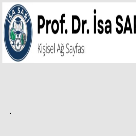
İçeriğe
atla
Facebook
Prof.
Dr.
İsa
SARI
–
Kişisel
Ağ
Sayfası
Instagram