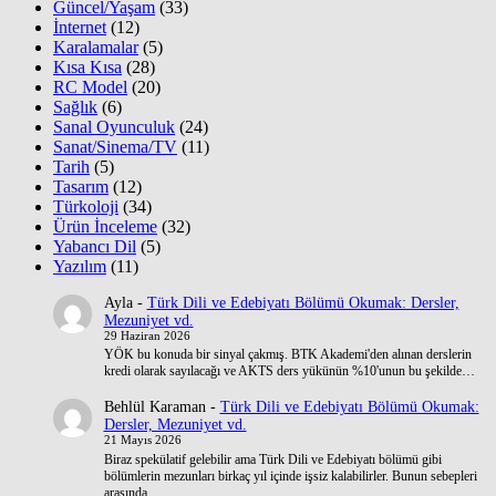
Güncel/Yaşam
(33)
İnternet
(12)
Karalamalar
(5)
Kısa Kısa
(28)
RC Model
(20)
Sağlık
(6)
Sanal Oyunculuk
(24)
Sanat/Sinema/TV
(11)
Tarih
(5)
Tasarım
(12)
Türkoloji
(34)
Ürün İnceleme
(32)
Yabancı Dil
(5)
Yazılım
(11)
Ayla
-
Türk Dili ve Edebiyatı Bölümü Okumak: Dersler,
Mezuniyet vd.
29 Haziran 2026
YÖK bu konuda bir sinyal çakmış. BTK Akademi'den alınan derslerin
kredi olarak sayılacağı ve AKTS ders yükünün %10'unun bu şekilde…
Behlül Karaman
-
Türk Dili ve Edebiyatı Bölümü Okumak:
Dersler, Mezuniyet vd.
21 Mayıs 2026
Biraz spekülatif gelebilir ama Türk Dili ve Edebiyatı bölümü gibi
bölümlerin mezunları birkaç yıl içinde işsiz kalabilirler. Bunun sebepleri
arasında…