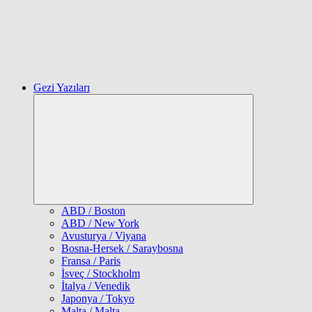
Gezi Yazıları
Expand
child
menu
ABD / Boston
ABD / New York
Avusturya / Viyana
Bosna-Hersek / Saraybosna
Fransa / Paris
İsveç / Stockholm
İtalya / Venedik
Japonya / Tokyo
Malta / Malta