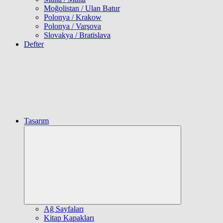
Moğolistan / Ulan Batur
Polonya / Krakow
Polonya / Varşova
Slovakya / Bratislava
Defter
Tasarım
Expand
child
menu
Ağ Sayfaları
Kitap Kapakları