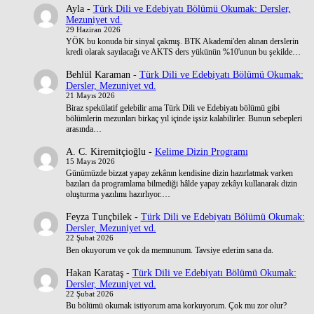
Ayla
-
Türk Dili ve Edebiyatı Bölümü Okumak: Dersler,
Mezuniyet vd.
29 Haziran 2026
YÖK bu konuda bir sinyal çakmış. BTK Akademi'den alınan derslerin
kredi olarak sayılacağı ve AKTS ders yükünün %10'unun bu şekilde…
Behlül Karaman
-
Türk Dili ve Edebiyatı Bölümü Okumak:
Dersler, Mezuniyet vd.
21 Mayıs 2026
Biraz spekülatif gelebilir ama Türk Dili ve Edebiyatı bölümü gibi
bölümlerin mezunları birkaç yıl içinde işsiz kalabilirler. Bunun sebepleri
arasında…
A. C. Kiremitçioğlu
-
Kelime Dizin Programı
15 Mayıs 2026
Günümüzde bizzat yapay zekânın kendisine dizin hazırlatmak varken
bazıları da programlama bilmediği hâlde yapay zekâyı kullanarak dizin
oluşturma yazılımı hazırlıyor.…
Feyza Tunçbilek
-
Türk Dili ve Edebiyatı Bölümü Okumak:
Dersler, Mezuniyet vd.
22 Şubat 2026
Ben okuyorum ve çok da memnunum. Tavsiye ederim sana da.
Hakan Karataş
-
Türk Dili ve Edebiyatı Bölümü Okumak:
Dersler, Mezuniyet vd.
22 Şubat 2026
Bu bölümü okumak istiyorum ama korkuyorum. Çok mu zor olur?