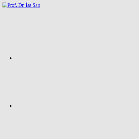
İçeriğe
atla
Facebook
Prof.
Dr.
İsa
SARI
–
Kişisel
Ağ
Sayfası
Instagram
X