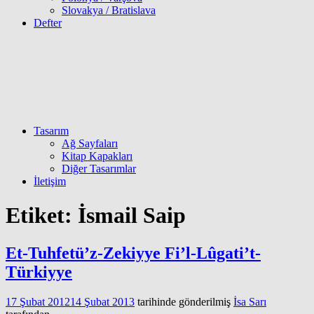
Slovakya / Bratislava
Defter
Tasarım
Ağ Sayfaları
Kitap Kapakları
Diğer Tasarımlar
İletişim
Etiket:
İsmail Saip
Et-Tuhfetü’z-Zekiyye Fi’l-Lûgati’t-
Türkiyye
17 Şubat 2012
14 Şubat 2013
tarihinde gönderilmiş
İsa Sarı