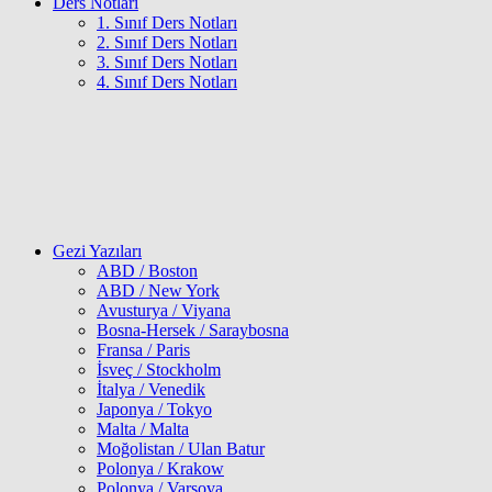
Ders Notları
1. Sınıf Ders Notları
2. Sınıf Ders Notları
3. Sınıf Ders Notları
4. Sınıf Ders Notları
Gezi Yazıları
ABD / Boston
ABD / New York
Avusturya / Viyana
Bosna-Hersek / Saraybosna
Fransa / Paris
İsveç / Stockholm
İtalya / Venedik
Japonya / Tokyo
Malta / Malta
Moğolistan / Ulan Batur
Polonya / Krakow
Polonya / Varşova