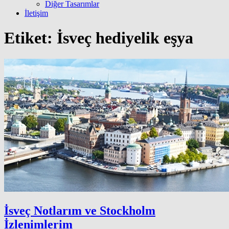
Diğer Tasarımlar
İletişim
Etiket:
İsveç hediyelik eşya
İsveç Notlarım ve Stockholm
İzlenimlerim