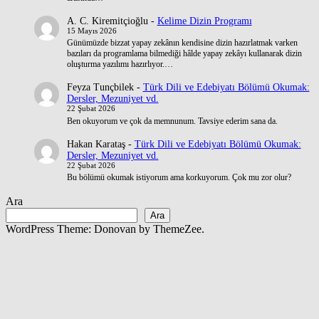
A. C. Kiremitçioğlu
-
Kelime Dizin Programı
15 Mayıs 2026
Günümüzde bizzat yapay zekânın kendisine dizin hazırlatmak varken
bazıları da programlama bilmediği hâlde yapay zekâyı kullanarak dizin
oluşturma yazılımı hazırlıyor.…
Feyza Tunçbilek
-
Türk Dili ve Edebiyatı Bölümü Okumak:
Dersler, Mezuniyet vd.
22 Şubat 2026
Ben okuyorum ve çok da memnunum. Tavsiye ederim sana da.
Hakan Karataş
-
Türk Dili ve Edebiyatı Bölümü Okumak:
Dersler, Mezuniyet vd.
22 Şubat 2026
Bu bölümü okumak istiyorum ama korkuyorum. Çok mu zor olur?
Ara
Ara
WordPress Theme: Donovan by ThemeZee.