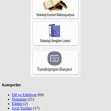
Kategoriler
Dil ve Edebiyat
(69)
Donanım
(21)
Eğitim
(2)
Gezi Yazıları
(17)