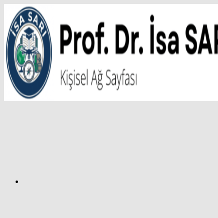
İçeriğe
atla
Facebook
Prof.
Dr.
İsa
SARI
–
Kişisel
Ağ
Sayfası
Instagram