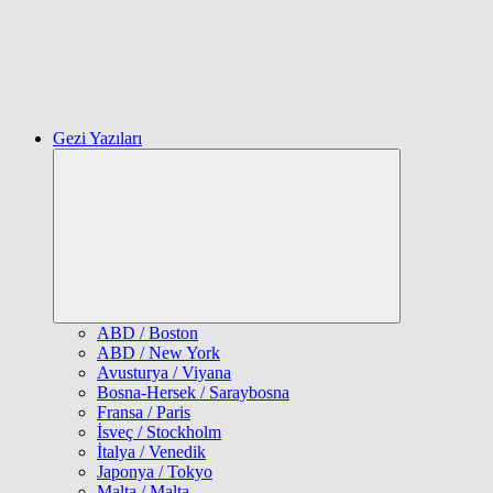
Gezi Yazıları
Expand
child
menu
ABD / Boston
ABD / New York
Avusturya / Viyana
Bosna-Hersek / Saraybosna
Fransa / Paris
İsveç / Stockholm
İtalya / Venedik
Japonya / Tokyo
Malta / Malta