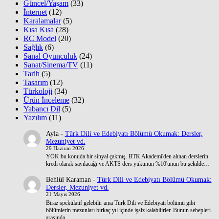
Güncel/Yaşam
(33)
İnternet
(12)
Karalamalar
(5)
Kısa Kısa
(28)
RC Model
(20)
Sağlık
(6)
Sanal Oyunculuk
(24)
Sanat/Sinema/TV
(11)
Tarih
(5)
Tasarım
(12)
Türkoloji
(34)
Ürün İnceleme
(32)
Yabancı Dil
(5)
Yazılım
(11)
Ayla
-
Türk Dili ve Edebiyatı Bölümü Okumak: Dersler,
Mezuniyet vd.
29 Haziran 2026
YÖK bu konuda bir sinyal çakmış. BTK Akademi'den alınan derslerin
kredi olarak sayılacağı ve AKTS ders yükünün %10'unun bu şekilde…
Behlül Karaman
-
Türk Dili ve Edebiyatı Bölümü Okumak:
Dersler, Mezuniyet vd.
21 Mayıs 2026
Biraz spekülatif gelebilir ama Türk Dili ve Edebiyatı bölümü gibi
bölümlerin mezunları birkaç yıl içinde işsiz kalabilirler. Bunun sebepleri
arasında…