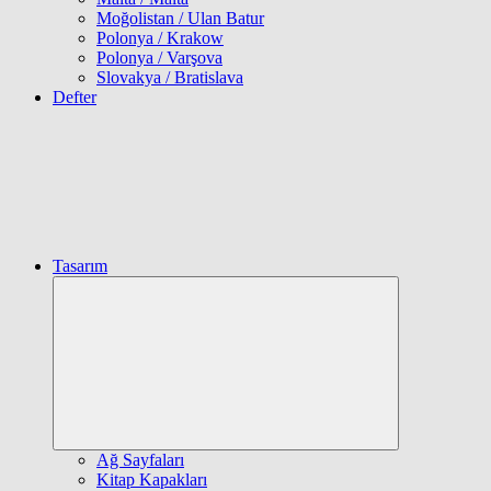
Moğolistan / Ulan Batur
Polonya / Krakow
Polonya / Varşova
Slovakya / Bratislava
Defter
Tasarım
Expand
child
menu
Ağ Sayfaları
Kitap Kapakları