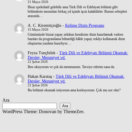
21 Mayıs 2026
Biraz spekülatif gelebilir ama Türk Dili ve Edebiyatı bölümü gibi
bölümlerin mezunları birkaç yıl içinde işsiz kalabilirler. Bunun sebepleri
arasında…
A. C. Kiremitçioğlu
-
Kelime Dizin Programı
15 Mayıs 2026
Günümüzde bizzat yapay zekânın kendisine dizin hazırlatmak varken
bazıları da programlama bilmediği hâlde yapay zekâyı kullanarak dizin
oluşturma yazılımı hazırlıyor.…
Feyza Tunçbilek
-
Türk Dili ve Edebiyatı Bölümü Okumak:
Dersler, Mezuniyet vd.
22 Şubat 2026
Ben okuyorum ve çok da memnunum. Tavsiye ederim sana da.
Hakan Karataş
-
Türk Dili ve Edebiyatı Bölümü Okumak:
Dersler, Mezuniyet vd.
22 Şubat 2026
Bu bölümü okumak istiyorum ama korkuyorum. Çok mu zor olur?
Ara
Ara
WordPress Theme: Donovan by ThemeZee.