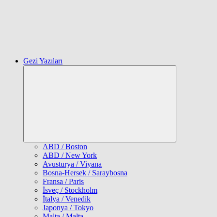
Gezi Yazıları
Expand
child
menu
ABD / Boston
ABD / New York
Avusturya / Viyana
Bosna-Hersek / Saraybosna
Fransa / Paris
İsveç / Stockholm
İtalya / Venedik
Japonya / Tokyo
Malta / Malta