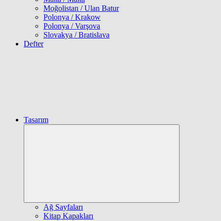
Moğolistan / Ulan Batur
Polonya / Krakow
Polonya / Varşova
Slovakya / Bratislava
Defter
Tasarım
Expand
child
menu
Ağ Sayfaları
Kitap Kapakları