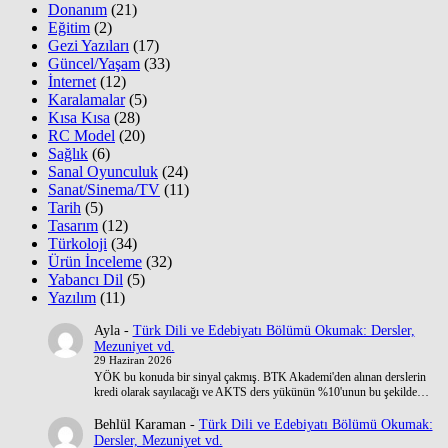
Donanım
(21)
Eğitim
(2)
Gezi Yazıları
(17)
Güncel/Yaşam
(33)
İnternet
(12)
Karalamalar
(5)
Kısa Kısa
(28)
RC Model
(20)
Sağlık
(6)
Sanal Oyunculuk
(24)
Sanat/Sinema/TV
(11)
Tarih
(5)
Tasarım
(12)
Türkoloji
(34)
Ürün İnceleme
(32)
Yabancı Dil
(5)
Yazılım
(11)
Ayla
-
Türk Dili ve Edebiyatı Bölümü Okumak: Dersler,
Mezuniyet vd.
29 Haziran 2026
YÖK bu konuda bir sinyal çakmış. BTK Akademi'den alınan derslerin
kredi olarak sayılacağı ve AKTS ders yükünün %10'unun bu şekilde…
Behlül Karaman
-
Türk Dili ve Edebiyatı Bölümü Okumak:
Dersler, Mezuniyet vd.