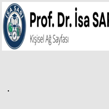
İçeriğe
atla
Facebook
Prof.
Dr.
İsa
SARI
–
Kişisel
Ağ
Sayfası
Instagram