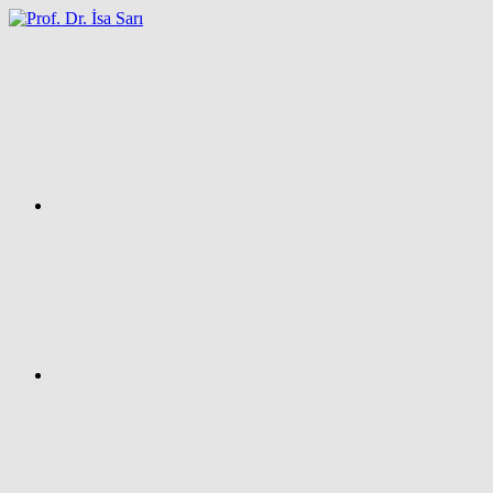
İçeriğe
atla
Facebook
Prof.
Dr.
İsa
SARI
–
Kişisel
Ağ
Sayfası
Instagram
X