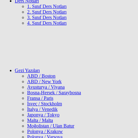
Ders Notları
1. Sınıf Ders Notları
2. Sınıf Ders Notları
3. Sınıf Ders Notları
4. Sınıf Ders Notları
Gezi Yazıları
ABD / Boston
ABD / New York
Avusturya / Viyana
Bosna-Hersek / Saraybosna
Fransa / Paris
İsveç / Stockholm
İtalya / Venedik
Japonya / Tokyo
Malta / Malta
Moğolistan / Ulan Batur
Polonya / Krakow
Polonya / Varşova