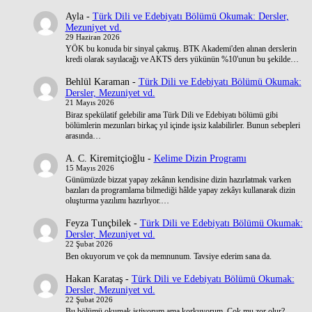
Ayla
-
Türk Dili ve Edebiyatı Bölümü Okumak: Dersler,
Mezuniyet vd.
29 Haziran 2026
YÖK bu konuda bir sinyal çakmış. BTK Akademi'den alınan derslerin
kredi olarak sayılacağı ve AKTS ders yükünün %10'unun bu şekilde…
Behlül Karaman
-
Türk Dili ve Edebiyatı Bölümü Okumak:
Dersler, Mezuniyet vd.
21 Mayıs 2026
Biraz spekülatif gelebilir ama Türk Dili ve Edebiyatı bölümü gibi
bölümlerin mezunları birkaç yıl içinde işsiz kalabilirler. Bunun sebepleri
arasında…
A. C. Kiremitçioğlu
-
Kelime Dizin Programı
15 Mayıs 2026
Günümüzde bizzat yapay zekânın kendisine dizin hazırlatmak varken
bazıları da programlama bilmediği hâlde yapay zekâyı kullanarak dizin
oluşturma yazılımı hazırlıyor.…
Feyza Tunçbilek
-
Türk Dili ve Edebiyatı Bölümü Okumak:
Dersler, Mezuniyet vd.
22 Şubat 2026
Ben okuyorum ve çok da memnunum. Tavsiye ederim sana da.
Hakan Karataş
-
Türk Dili ve Edebiyatı Bölümü Okumak:
Dersler, Mezuniyet vd.
22 Şubat 2026
Bu bölümü okumak istiyorum ama korkuyorum. Çok mu zor olur?