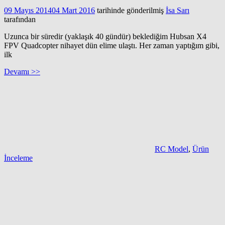
09 Mayıs 2014
04 Mart 2016
tarihinde gönderilmiş
İsa Sarı
tarafından
Uzunca bir süredir (yaklaşık 40 gündür) beklediğim Hubsan X4
FPV Quadcopter nihayet dün elime ulaştı. Her zaman yaptığım gibi,
ilk
Devamı >>
RC Model
,
Ürün
İnceleme