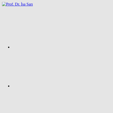
İçeriğe
atla
Facebook
Prof.
Dr.
İsa
SARI
–
Kişisel
Ağ
Sayfası
Instagram
X