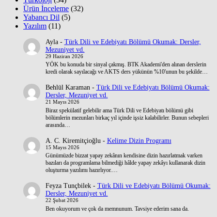
Ürün İnceleme
(32)
Yabancı Dil
(5)
Yazılım
(11)
Ayla
-
Türk Dili ve Edebiyatı Bölümü Okumak: Dersler,
Mezuniyet vd.
29 Haziran 2026
YÖK bu konuda bir sinyal çakmış. BTK Akademi'den alınan derslerin
kredi olarak sayılacağı ve AKTS ders yükünün %10'unun bu şekilde…
Behlül Karaman
-
Türk Dili ve Edebiyatı Bölümü Okumak:
Dersler, Mezuniyet vd.
21 Mayıs 2026
Biraz spekülatif gelebilir ama Türk Dili ve Edebiyatı bölümü gibi
bölümlerin mezunları birkaç yıl içinde işsiz kalabilirler. Bunun sebepleri
arasında…
A. C. Kiremitçioğlu
-
Kelime Dizin Programı
15 Mayıs 2026
Günümüzde bizzat yapay zekânın kendisine dizin hazırlatmak varken
bazıları da programlama bilmediği hâlde yapay zekâyı kullanarak dizin
oluşturma yazılımı hazırlıyor.…
Feyza Tunçbilek
-
Türk Dili ve Edebiyatı Bölümü Okumak:
Dersler, Mezuniyet vd.
22 Şubat 2026
Ben okuyorum ve çok da memnunum. Tavsiye ederim sana da.