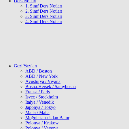
Ders Notları
1. Sınıf Ders Notları
2. Sınıf Ders Notları
3. Sınıf Ders Notları
4. Sınıf Ders Notları
Gezi Yazıları
ABD / Boston
ABD / New York
Avusturya / Viyana
Bosna-Hersek / Saraybosna
Fransa / Paris
İsveç / Stockholm
İtalya / Venedik
Japonya / Tokyo
Malta / Malta
Moğolistan / Ulan Batur
Polonya / Krakow
Polonya / Varşova