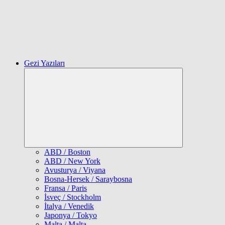
Gezi Yazıları
Expand
child
menu
ABD / Boston
ABD / New York
Avusturya / Viyana
Bosna-Hersek / Saraybosna
Fransa / Paris
İsveç / Stockholm
İtalya / Venedik
Japonya / Tokyo
Malta / Malta