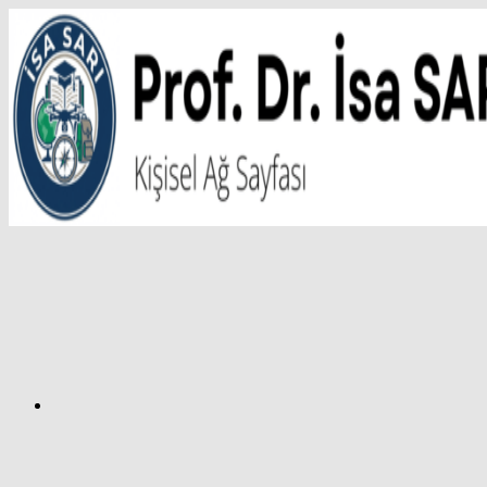
İçeriğe
atla
Facebook
Prof.
Dr.
İsa
SARI
–
Kişisel
Ağ
Sayfası
Instagram