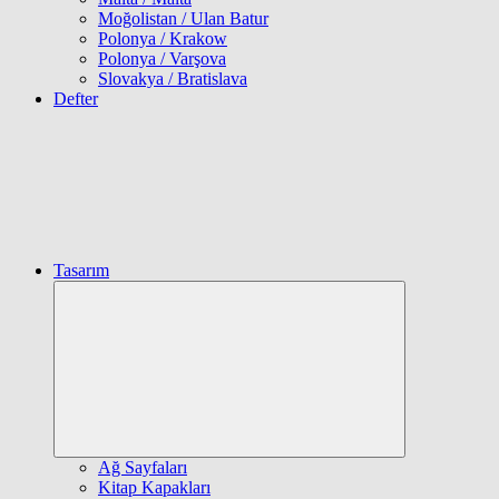
Moğolistan / Ulan Batur
Polonya / Krakow
Polonya / Varşova
Slovakya / Bratislava
Defter
Tasarım
Expand
child
menu
Ağ Sayfaları
Kitap Kapakları