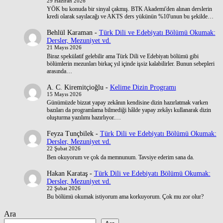
29 Haziran 2026
YÖK bu konuda bir sinyal çakmış. BTK Akademi'den alınan derslerin
kredi olarak sayılacağı ve AKTS ders yükünün %10'unun bu şekilde…
Behlül Karaman
-
Türk Dili ve Edebiyatı Bölümü Okumak:
Dersler, Mezuniyet vd.
21 Mayıs 2026
Biraz spekülatif gelebilir ama Türk Dili ve Edebiyatı bölümü gibi
bölümlerin mezunları birkaç yıl içinde işsiz kalabilirler. Bunun sebepleri
arasında…
A. C. Kiremitçioğlu
-
Kelime Dizin Programı
15 Mayıs 2026
Günümüzde bizzat yapay zekânın kendisine dizin hazırlatmak varken
bazıları da programlama bilmediği hâlde yapay zekâyı kullanarak dizin
oluşturma yazılımı hazırlıyor.…
Feyza Tunçbilek
-
Türk Dili ve Edebiyatı Bölümü Okumak:
Dersler, Mezuniyet vd.
22 Şubat 2026
Ben okuyorum ve çok da memnunum. Tavsiye ederim sana da.
Hakan Karataş
-
Türk Dili ve Edebiyatı Bölümü Okumak:
Dersler, Mezuniyet vd.
22 Şubat 2026
Bu bölümü okumak istiyorum ama korkuyorum. Çok mu zor olur?
Ara