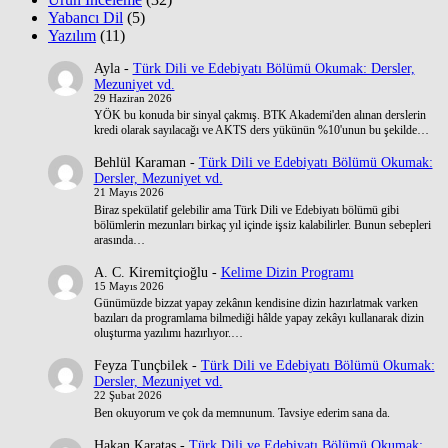
Yabancı Dil
(5)
Yazılım
(11)
Ayla
-
Türk Dili ve Edebiyatı Bölümü Okumak: Dersler,
Mezuniyet vd.
29 Haziran 2026
YÖK bu konuda bir sinyal çakmış. BTK Akademi'den alınan derslerin
kredi olarak sayılacağı ve AKTS ders yükünün %10'unun bu şekilde…
Behlül Karaman
-
Türk Dili ve Edebiyatı Bölümü Okumak:
Dersler, Mezuniyet vd.
21 Mayıs 2026
Biraz spekülatif gelebilir ama Türk Dili ve Edebiyatı bölümü gibi
bölümlerin mezunları birkaç yıl içinde işsiz kalabilirler. Bunun sebepleri
arasında…
A. C. Kiremitçioğlu
-
Kelime Dizin Programı
15 Mayıs 2026
Günümüzde bizzat yapay zekânın kendisine dizin hazırlatmak varken
bazıları da programlama bilmediği hâlde yapay zekâyı kullanarak dizin
oluşturma yazılımı hazırlıyor.…
Feyza Tunçbilek
-
Türk Dili ve Edebiyatı Bölümü Okumak:
Dersler, Mezuniyet vd.
22 Şubat 2026
Ben okuyorum ve çok da memnunum. Tavsiye ederim sana da.
Hakan Karataş
-
Türk Dili ve Edebiyatı Bölümü Okumak: