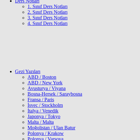
Ders Notları
1. Sınıf Ders Notları
2. Sınıf Ders Notları
3. Sınıf Ders Notları
4. Sınıf Ders Notları
Gezi Yazıları
ABD / Boston
ABD / New York
Avusturya / Viyana
Bosna-Hersek / Saraybosna
Fransa / Paris
İsveç / Stockholm
İtalya / Venedik
Japonya / Tokyo
Malta / Malta
Moğolistan / Ulan Batur
Polonya / Krakow
Polonya / Varşova