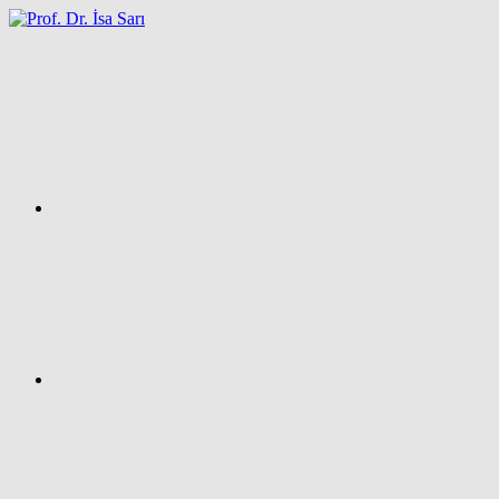
İçeriğe
atla
Facebook
Prof.
Dr.
İsa
SARI
–
Kişisel
Ağ
Sayfası
Instagram
X