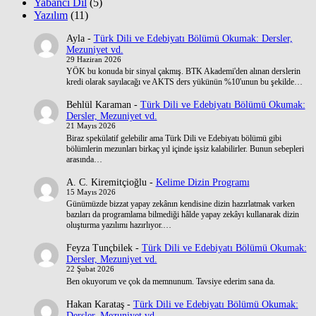
Yabancı Dil
(5)
Yazılım
(11)
Ayla
-
Türk Dili ve Edebiyatı Bölümü Okumak: Dersler,
Mezuniyet vd.
29 Haziran 2026
YÖK bu konuda bir sinyal çakmış. BTK Akademi'den alınan derslerin
kredi olarak sayılacağı ve AKTS ders yükünün %10'unun bu şekilde…
Behlül Karaman
-
Türk Dili ve Edebiyatı Bölümü Okumak:
Dersler, Mezuniyet vd.
21 Mayıs 2026
Biraz spekülatif gelebilir ama Türk Dili ve Edebiyatı bölümü gibi
bölümlerin mezunları birkaç yıl içinde işsiz kalabilirler. Bunun sebepleri
arasında…
A. C. Kiremitçioğlu
-
Kelime Dizin Programı
15 Mayıs 2026
Günümüzde bizzat yapay zekânın kendisine dizin hazırlatmak varken
bazıları da programlama bilmediği hâlde yapay zekâyı kullanarak dizin
oluşturma yazılımı hazırlıyor.…
Feyza Tunçbilek
-
Türk Dili ve Edebiyatı Bölümü Okumak:
Dersler, Mezuniyet vd.
22 Şubat 2026
Ben okuyorum ve çok da memnunum. Tavsiye ederim sana da.
Hakan Karataş
-
Türk Dili ve Edebiyatı Bölümü Okumak:
Dersler, Mezuniyet vd.