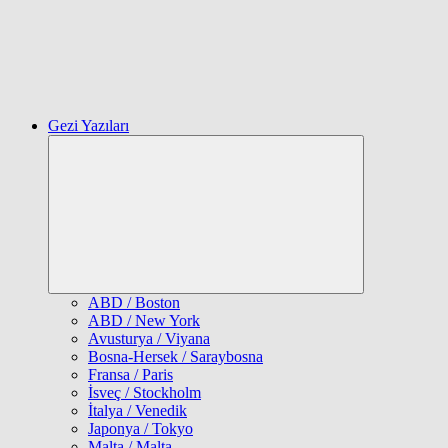
Gezi Yazıları
Expand
child
menu
ABD / Boston
ABD / New York
Avusturya / Viyana
Bosna-Hersek / Saraybosna
Fransa / Paris
İsveç / Stockholm
İtalya / Venedik
Japonya / Tokyo
Malta / Malta