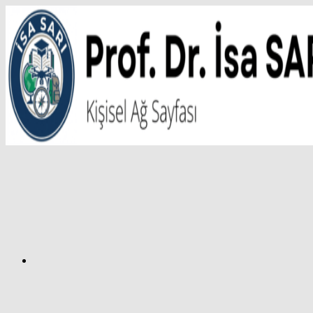
İçeriğe
atla
Facebook
Prof.
Dr.
İsa
SARI
–
Kişisel
Ağ
Sayfası
Instagram