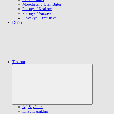
Moğolistan / Ulan Batur
Polonya / Krakow
Polonya / Varşova
Slovakya / Bratislava
Defter
Tasarım
Expand
child
menu
Ağ Sayfaları
Kitap Kapakları