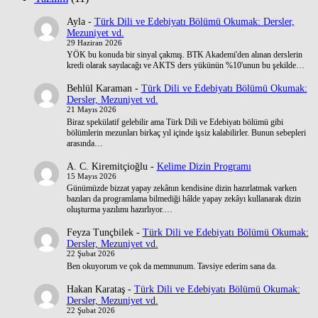
Ayla
-
Türk Dili ve Edebiyatı Bölümü Okumak: Dersler,
Mezuniyet vd.
29 Haziran 2026
YÖK bu konuda bir sinyal çakmış. BTK Akademi'den alınan derslerin
kredi olarak sayılacağı ve AKTS ders yükünün %10'unun bu şekilde…
Behlül Karaman
-
Türk Dili ve Edebiyatı Bölümü Okumak:
Dersler, Mezuniyet vd.
21 Mayıs 2026
Biraz spekülatif gelebilir ama Türk Dili ve Edebiyatı bölümü gibi
bölümlerin mezunları birkaç yıl içinde işsiz kalabilirler. Bunun sebepleri
arasında…
A. C. Kiremitçioğlu
-
Kelime Dizin Programı
15 Mayıs 2026
Günümüzde bizzat yapay zekânın kendisine dizin hazırlatmak varken
bazıları da programlama bilmediği hâlde yapay zekâyı kullanarak dizin
oluşturma yazılımı hazırlıyor.…
Feyza Tunçbilek
-
Türk Dili ve Edebiyatı Bölümü Okumak:
Dersler, Mezuniyet vd.
22 Şubat 2026
Ben okuyorum ve çok da memnunum. Tavsiye ederim sana da.
Hakan Karataş
-
Türk Dili ve Edebiyatı Bölümü Okumak:
Dersler, Mezuniyet vd.
22 Şubat 2026