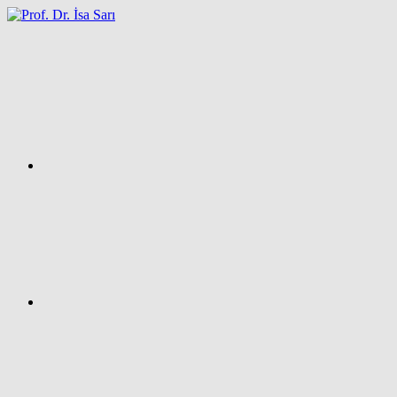
İçeriğe
atla
Facebook
Prof.
Dr.
İsa
SARI
–
Kişisel
Ağ
Sayfası
Instagram
X