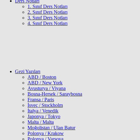
Ders Notları
1. Sınıf Ders Notları
2. Sınıf Ders Notları
3. Sınıf Ders Notları
4. Sınıf Ders Notları
Gezi Yazıları
ABD / Boston
ABD / New York
Avusturya / Viyana
Bosna-Hersek / Saraybosna
Fransa / Paris
İsveç / Stockholm
İtalya / Venedik
Japonya / Tokyo
Malta / Malta
Moğolistan / Ulan Batur
Polonya / Krakow
Polonya / Varşova