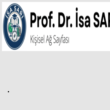
İçeriğe
atla
Facebook
Prof.
Dr.
İsa
SARI
–
Kişisel
Ağ
Sayfası
Instagram