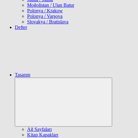
Moğolistan / Ulan Batur
Polonya / Krakow
Polonya / Varşova
Slovakya / Bratislava
Defter
Tasarım
Expand
child
menu
Ağ Sayfaları
Kitap Kapakları