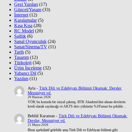
Gezi Yazıları
(17)
Güncel/Yaşam
(33)
İnternet
(12)
Karalamalar
(5)
Kısa Kısa
(28)
RC Model
(20)
Sağlık
(6)
Sanal Oyunculuk
(24)
Sanat/Sinema/TV
(11)
Tarih
(5)
Tasarım
(12)
Türkoloji
(34)
Ürün İnceleme
(32)
Yabancı Dil
(5)
Yazılım
(11)
Ayla
-
Türk Dili ve Edebiyatı Bölümü Okumak: Dersler,
Mezuniyet vd.
29 Haziran 2026
YÖK bu konuda bir sinyal çakmış. BTK Akademi'den alınan derslerin
kredi olarak sayılacağı ve AKTS ders yükünün %10'unun bu şekilde…
Behlül Karaman
-
Türk Dili ve Edebiyatı Bölümü Okumak:
Dersler, Mezuniyet vd.
21 Mayıs 2026
Biraz spekülatif gelebilir ama Türk Dili ve Edebiyatı bölümü gibi