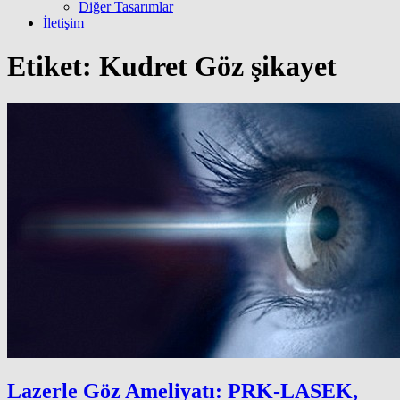
Diğer Tasarımlar
İletişim
Etiket:
Kudret Göz şikayet
Lazerle Göz Ameliyatı: PRK-LASEK,