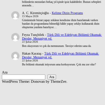
bölümlerin mezunları birkaç yıl içinde işsiz kalabilirler. Bunun sebepleri
arasında…
A. C. Kiremitçioğlu
-
Kelime Dizin Programı
15 Mayıs 2026
Günümüzde bizzat yapay zekânın kendisine dizin hazırlatmak varken
bazıları da programlama bilmediği hâlde yapay zekâyı kullanarak dizin
oluşturma yazılımı hazırlıyor.…
Feyza Tunçbilek
-
Türk Dili ve Edebiyatı Bölümü Okumak:
Dersler, Mezuniyet vd.
22 Şubat 2026
Ben okuyorum ve çok da memnunum. Tavsiye ederim sana da.
Hakan Karataş
-
Türk Dili ve Edebiyatı Bölümü Okumak:
Dersler, Mezuniyet vd.
22 Şubat 2026
Bu bölümü okumak istiyorum ama korkuyorum. Çok mu zor olur?
Ara
Ara
WordPress Theme: Donovan by ThemeZee.