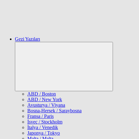
Gezi Yazıları
Expand
child
menu
ABD / Boston
ABD / New York
Avusturya / Viyana
Bosna-Hersek / Saraybosna
Fransa / Paris
İsveç / Stockholm
İtalya / Venedik
Japonya / Tokyo
Malta / Malta