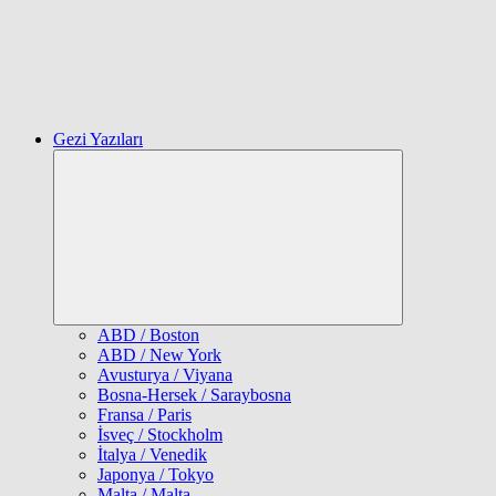
Gezi Yazıları
Expand
child
menu
ABD / Boston
ABD / New York
Avusturya / Viyana
Bosna-Hersek / Saraybosna
Fransa / Paris
İsveç / Stockholm
İtalya / Venedik
Japonya / Tokyo
Malta / Malta