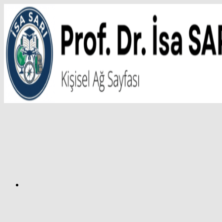
İçeriğe
atla
Facebook
Prof.
Dr.
İsa
SARI
–
Kişisel
Ağ
Sayfası
Instagram