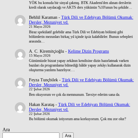
YÖK bu konuda bir sinyal çakmış. BTK Akademi'den alınan derslerin
kredi olarak sayılacağı ve AKTS ders yükünün %10'unun bu şekilde…
Behlül Karaman
-
Türk Dili ve Edebiyatı Bölümü Okumak:
Dersler, Mezuniyet vd.
21 Mayıs 2026
Biraz spekülatif gelebilir ama Türk Dili ve Edebiyatı bölümü gibi
bölümlerin mezunları birkaç yıl içinde işsiz kalabilirler. Bunun sebepleri
arasında…
A. C. Kiremitçioğlu
-
Kelime Dizin Programı
15 Mayıs 2026
Günümüzde bizzat yapay zekânın kendisine dizin hazırlatmak varken
bazıları da programlama bilmediği hâlde yapay zekâyı kullanarak dizin
oluşturma yazılımı hazırlıyor.…
Feyza Tunçbilek
-
Türk Dili ve Edebiyatı Bölümü Okumak:
Dersler, Mezuniyet vd.
22 Şubat 2026
Ben okuyorum ve çok da memnunum. Tavsiye ederim sana da.
Hakan Karataş
-
Türk Dili ve Edebiyatı Bölümü Okumak:
Dersler, Mezuniyet vd.
22 Şubat 2026
Bu bölümü okumak istiyorum ama korkuyorum. Çok mu zor olur?
Ara
Ara