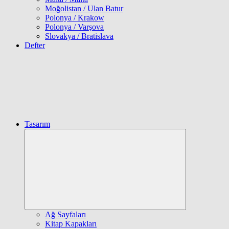
Moğolistan / Ulan Batur
Polonya / Krakow
Polonya / Varşova
Slovakya / Bratislava
Defter
Tasarım
Expand
child
menu
Ağ Sayfaları
Kitap Kapakları