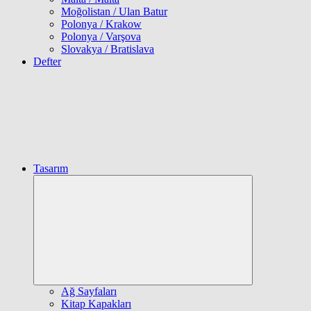
Moğolistan / Ulan Batur
Polonya / Krakow
Polonya / Varşova
Slovakya / Bratislava
Defter
Tasarım
Expand
child
menu
Ağ Sayfaları
Kitap Kapakları