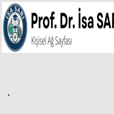
İçeriğe
atla
Facebook
Prof.
Dr.
İsa
SARI
–
Kişisel
Ağ
Sayfası
Instagram