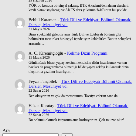
29 Haziran 2026
YÖK bu konuda bir sinyal çakmış. BTK Akademi'den alınan derslerin
kredi olarak sayılacağı ve AKTS ders yükünün %10'unun bu şekilde…
Behlül Karaman
-
Türk Dili ve Edebiyatı Bölümü Okumak:
Dersler, Mezuniyet vd.
21 Mayıs 2026
Biraz spekülatif gelebilir ama Türk Dili ve Edebiyatı bölümü gibi
bölümlerin mezunları birkaç yıl içinde işsiz kalabilirler. Bunun sebepleri
arasında…
A. C. Kiremitçioğlu
-
Kelime Dizin Programı
15 Mayıs 2026
Günümüzde bizzat yapay zekânın kendisine dizin hazırlatmak varken
bazıları da programlama bilmediği hâlde yapay zekâyı kullanarak dizin
oluşturma yazılımı hazırlıyor.…
Feyza Tunçbilek
-
Türk Dili ve Edebiyatı Bölümü Okumak:
Dersler, Mezuniyet vd.
22 Şubat 2026
Ben okuyorum ve çok da memnunum. Tavsiye ederim sana da.
Hakan Karataş
-
Türk Dili ve Edebiyatı Bölümü Okumak:
Dersler, Mezuniyet vd.
22 Şubat 2026
Bu bölümü okumak istiyorum ama korkuyorum. Çok mu zor olur?
Ara