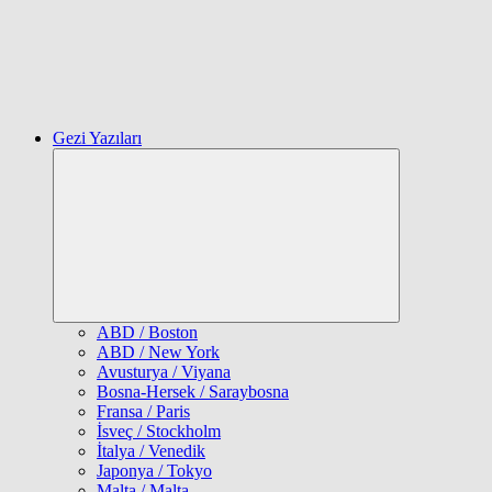
Gezi Yazıları
Expand
child
menu
ABD / Boston
ABD / New York
Avusturya / Viyana
Bosna-Hersek / Saraybosna
Fransa / Paris
İsveç / Stockholm
İtalya / Venedik
Japonya / Tokyo
Malta / Malta