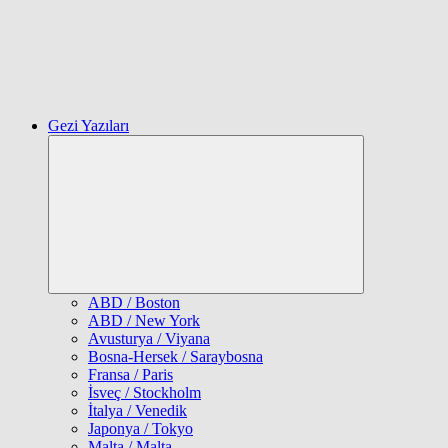
Gezi Yazıları
Expand
child
menu
ABD / Boston
ABD / New York
Avusturya / Viyana
Bosna-Hersek / Saraybosna
Fransa / Paris
İsveç / Stockholm
İtalya / Venedik
Japonya / Tokyo
Malta / Malta