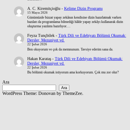
A. C. Kiremitçioğlu
-
Kelime Dizin Programı
15 Mayıs 2026
Günümüzde bizzat yapay zekânın kendisine dizin hazırlatmak varken
bazıları da programlama bilmediği hâlde yapay zekâyı kullanarak dizin
oluşturma yazılımı hazırlıyor.…
Feyza Tunçbilek
-
Türk Dili ve Edebiyatı Bölümü Okumak:
Dersler, Mezuniyet vd.
22 Şubat 2026
Ben okuyorum ve çok da memnunum. Tavsiye ederim sana da.
Hakan Karataş
-
Türk Dili ve Edebiyatı Bölümü Okumak:
Dersler, Mezuniyet vd.
22 Şubat 2026
Bu bölümü okumak istiyorum ama korkuyorum. Çok mu zor olur?
Ara
Ara
WordPress Theme: Donovan by ThemeZee.