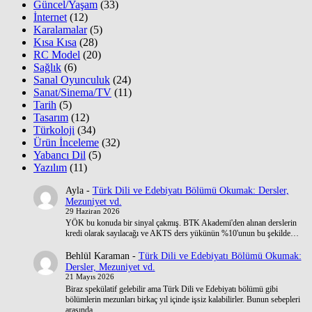
Güncel/Yaşam
(33)
İnternet
(12)
Karalamalar
(5)
Kısa Kısa
(28)
RC Model
(20)
Sağlık
(6)
Sanal Oyunculuk
(24)
Sanat/Sinema/TV
(11)
Tarih
(5)
Tasarım
(12)
Türkoloji
(34)
Ürün İnceleme
(32)
Yabancı Dil
(5)
Yazılım
(11)
Ayla
-
Türk Dili ve Edebiyatı Bölümü Okumak: Dersler,
Mezuniyet vd.
29 Haziran 2026
YÖK bu konuda bir sinyal çakmış. BTK Akademi'den alınan derslerin
kredi olarak sayılacağı ve AKTS ders yükünün %10'unun bu şekilde…
Behlül Karaman
-
Türk Dili ve Edebiyatı Bölümü Okumak:
Dersler, Mezuniyet vd.
21 Mayıs 2026
Biraz spekülatif gelebilir ama Türk Dili ve Edebiyatı bölümü gibi
bölümlerin mezunları birkaç yıl içinde işsiz kalabilirler. Bunun sebepleri
arasında…