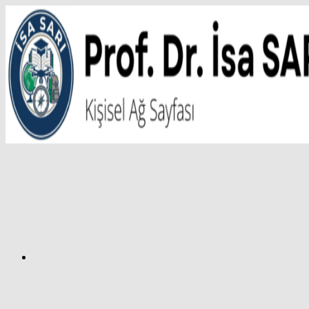
İçeriğe
atla
Facebook
Prof.
Dr.
İsa
SARI
–
Kişisel
Ağ
Sayfası
Instagram