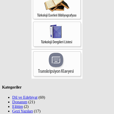
Kategoriler
Dil ve Edebiyat
(69)
Donanım
(21)
Eğitim
(2)
Gezi Yazıları
(17)