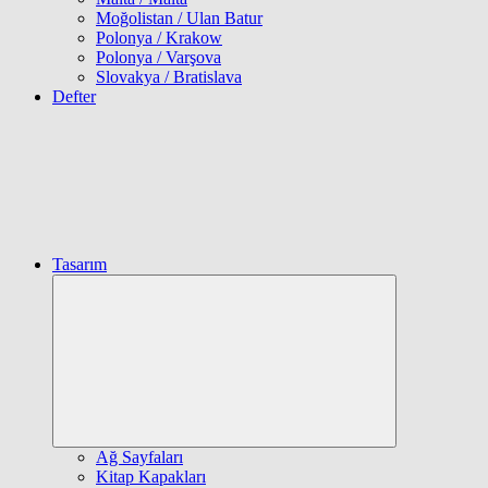
Moğolistan / Ulan Batur
Polonya / Krakow
Polonya / Varşova
Slovakya / Bratislava
Defter
Tasarım
Expand
child
menu
Ağ Sayfaları
Kitap Kapakları