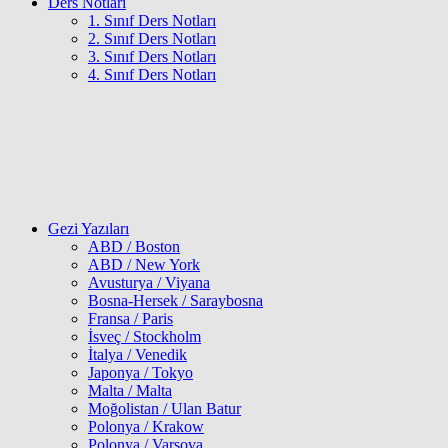
Ders Notları
1. Sınıf Ders Notları
2. Sınıf Ders Notları
3. Sınıf Ders Notları
4. Sınıf Ders Notları
Gezi Yazıları
ABD / Boston
ABD / New York
Avusturya / Viyana
Bosna-Hersek / Saraybosna
Fransa / Paris
İsveç / Stockholm
İtalya / Venedik
Japonya / Tokyo
Malta / Malta
Moğolistan / Ulan Batur
Polonya / Krakow
Polonya / Varşova