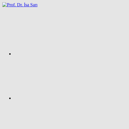
İçeriğe
atla
Facebook
Prof.
Dr.
İsa
SARI
–
Kişisel
Ağ
Sayfası
Instagram
X