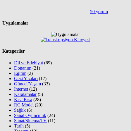
50 yorum
Uygulamalar
Kategoriler
Dil ve Edebiyat
(69)
Donanım
(21)
Eğitim
(2)
Gezi Yazıları
(17)
Güncel/Yaşam
(33)
İnternet
(12)
Karalamalar
(5)
Kısa Kısa
(28)
RC Model
(20)
Sağlık
(6)
Sanal Oyunculuk
(24)
Sanat/Sinema/TV
(11)
Tarih
(5)