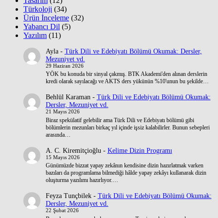
Tasarım
(12)
Türkoloji
(34)
Ürün İnceleme
(32)
Yabancı Dil
(5)
Yazılım
(11)
Ayla
-
Türk Dili ve Edebiyatı Bölümü Okumak: Dersler,
Mezuniyet vd.
29 Haziran 2026
YÖK bu konuda bir sinyal çakmış. BTK Akademi'den alınan derslerin
kredi olarak sayılacağı ve AKTS ders yükünün %10'unun bu şekilde…
Behlül Karaman
-
Türk Dili ve Edebiyatı Bölümü Okumak:
Dersler, Mezuniyet vd.
21 Mayıs 2026
Biraz spekülatif gelebilir ama Türk Dili ve Edebiyatı bölümü gibi
bölümlerin mezunları birkaç yıl içinde işsiz kalabilirler. Bunun sebepleri
arasında…
A. C. Kiremitçioğlu
-
Kelime Dizin Programı
15 Mayıs 2026
Günümüzde bizzat yapay zekânın kendisine dizin hazırlatmak varken
bazıları da programlama bilmediği hâlde yapay zekâyı kullanarak dizin
oluşturma yazılımı hazırlıyor.…
Feyza Tunçbilek
-
Türk Dili ve Edebiyatı Bölümü Okumak:
Dersler, Mezuniyet vd.
22 Şubat 2026