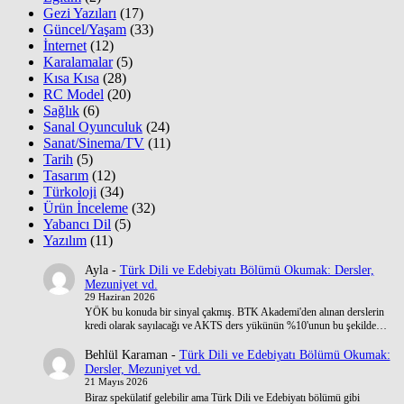
Gezi Yazıları
(17)
Güncel/Yaşam
(33)
İnternet
(12)
Karalamalar
(5)
Kısa Kısa
(28)
RC Model
(20)
Sağlık
(6)
Sanal Oyunculuk
(24)
Sanat/Sinema/TV
(11)
Tarih
(5)
Tasarım
(12)
Türkoloji
(34)
Ürün İnceleme
(32)
Yabancı Dil
(5)
Yazılım
(11)
Ayla
-
Türk Dili ve Edebiyatı Bölümü Okumak: Dersler,
Mezuniyet vd.
29 Haziran 2026
YÖK bu konuda bir sinyal çakmış. BTK Akademi'den alınan derslerin
kredi olarak sayılacağı ve AKTS ders yükünün %10'unun bu şekilde…
Behlül Karaman
-
Türk Dili ve Edebiyatı Bölümü Okumak:
Dersler, Mezuniyet vd.
21 Mayıs 2026
Biraz spekülatif gelebilir ama Türk Dili ve Edebiyatı bölümü gibi