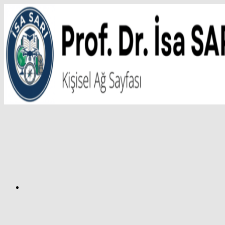
İçeriğe
atla
Facebook
Prof.
Dr.
İsa
SARI
–
Kişisel
Ağ
Sayfası
Instagram