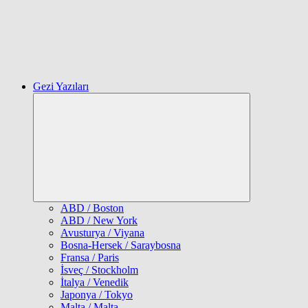
Gezi Yazıları
Expand
child
menu
ABD / Boston
ABD / New York
Avusturya / Viyana
Bosna-Hersek / Saraybosna
Fransa / Paris
İsveç / Stockholm
İtalya / Venedik
Japonya / Tokyo
Malta / Malta