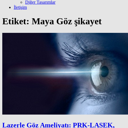
Diğer Tasarımlar
İletişim
Etiket:
Maya Göz şikayet
Lazerle Göz Ameliyatı: PRK-LASEK,