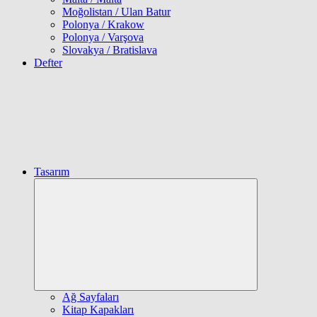
Moğolistan / Ulan Batur
Polonya / Krakow
Polonya / Varşova
Slovakya / Bratislava
Defter
Tasarım
Expand
child
menu
Ağ Sayfaları
Kitap Kapakları