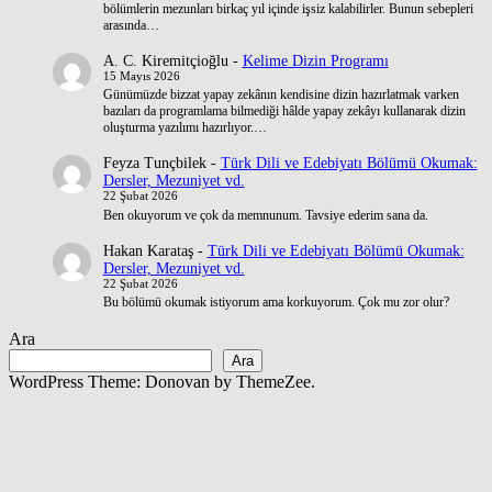
bölümlerin mezunları birkaç yıl içinde işsiz kalabilirler. Bunun sebepleri
arasında…
A. C. Kiremitçioğlu
-
Kelime Dizin Programı
15 Mayıs 2026
Günümüzde bizzat yapay zekânın kendisine dizin hazırlatmak varken
bazıları da programlama bilmediği hâlde yapay zekâyı kullanarak dizin
oluşturma yazılımı hazırlıyor.…
Feyza Tunçbilek
-
Türk Dili ve Edebiyatı Bölümü Okumak:
Dersler, Mezuniyet vd.
22 Şubat 2026
Ben okuyorum ve çok da memnunum. Tavsiye ederim sana da.
Hakan Karataş
-
Türk Dili ve Edebiyatı Bölümü Okumak:
Dersler, Mezuniyet vd.
22 Şubat 2026
Bu bölümü okumak istiyorum ama korkuyorum. Çok mu zor olur?
Ara
Ara
WordPress Theme: Donovan by ThemeZee.