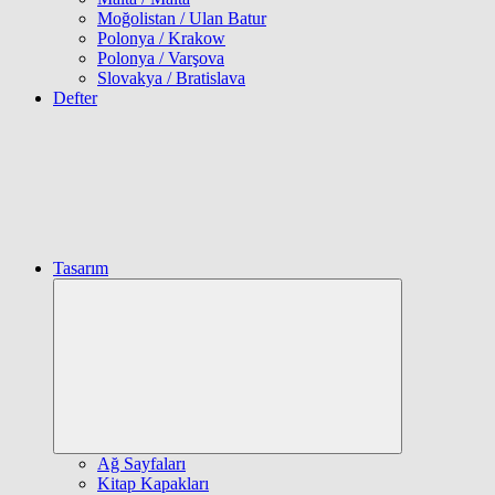
Moğolistan / Ulan Batur
Polonya / Krakow
Polonya / Varşova
Slovakya / Bratislava
Defter
Tasarım
Expand
child
menu
Ağ Sayfaları
Kitap Kapakları