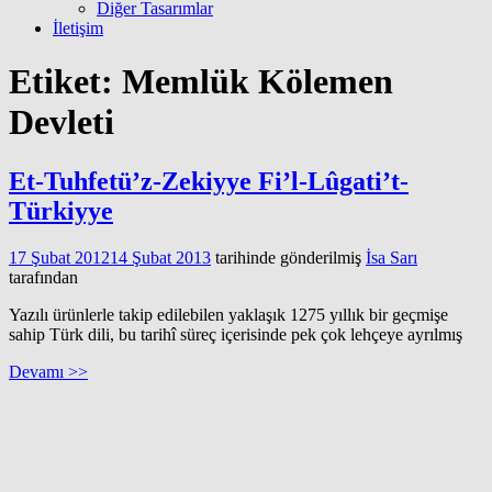
Diğer Tasarımlar
İletişim
Etiket:
Memlük Kölemen
Devleti
Et-Tuhfetü’z-Zekiyye Fi’l-Lûgati’t-
Türkiyye
17 Şubat 2012
14 Şubat 2013
tarihinde gönderilmiş
İsa Sarı
tarafından
Yazılı ürünlerle takip edilebilen yaklaşık 1275 yıllık bir geçmişe
sahip Türk dili, bu tarihî süreç içerisinde pek çok lehçeye ayrılmış
Devamı >>