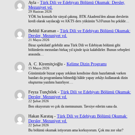
Ayla
-
Türk Dili ve Edebiyatı Bölümü Okumak: Dersler,
Mezuniyet vd.
29 Haziran 2026
YÖK bu konuda bir sinyal çakmış. BTK Akademi'den alınan derslerin
kredi olarak sayılacağı ve AKTS ders yükünün %10'unun bu şekilde…
Behlül Karaman
-
Türk Dili ve Edebiyatı Bölümü Okumak:
Dersler, Mezuniyet vd.
21 Mayıs 2026
Biraz spekülatif gelebilir ama Türk Dili ve Edebiyatı bölümü gibi
bölümlerin mezunları birkaç yıl içinde işsiz kalabilirler. Bunun sebepleri
arasında…
A. C. Kiremitçioğlu
-
Kelime Dizin Programı
15 Mayıs 2026
Günümüzde bizzat yapay zekânın kendisine dizin hazırlatmak varken
bazıları da programlama bilmediği hâlde yapay zekâyı kullanarak dizin
oluşturma yazılımı hazırlıyor.…
Feyza Tunçbilek
-
Türk Dili ve Edebiyatı Bölümü Okumak:
Dersler, Mezuniyet vd.
22 Şubat 2026
Ben okuyorum ve çok da memnunum. Tavsiye ederim sana da.
Hakan Karataş
-
Türk Dili ve Edebiyatı Bölümü Okumak:
Dersler, Mezuniyet vd.
22 Şubat 2026
Bu bölümü okumak istiyorum ama korkuyorum. Çok mu zor olur?