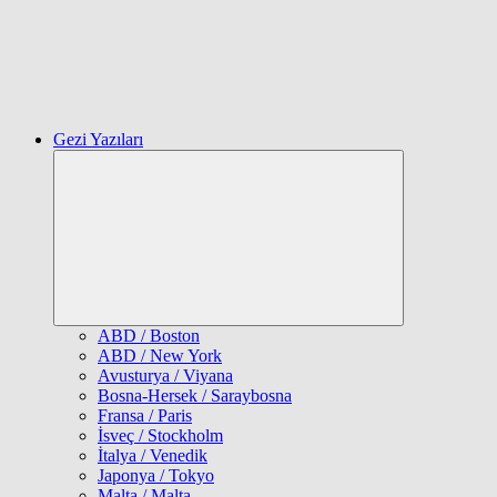
Gezi Yazıları
Expand
child
menu
ABD / Boston
ABD / New York
Avusturya / Viyana
Bosna-Hersek / Saraybosna
Fransa / Paris
İsveç / Stockholm
İtalya / Venedik
Japonya / Tokyo
Malta / Malta