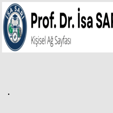
İçeriğe
atla
Facebook
Prof.
Dr.
İsa
SARI
–
Kişisel
Ağ
Sayfası
Instagram