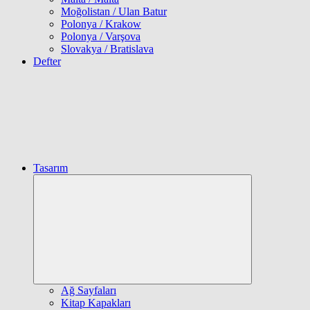
Moğolistan / Ulan Batur
Polonya / Krakow
Polonya / Varşova
Slovakya / Bratislava
Defter
Tasarım
Expand
child
menu
Ağ Sayfaları
Kitap Kapakları