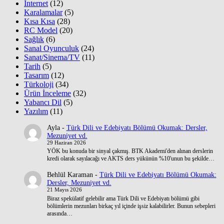
İnternet
(12)
Karalamalar
(5)
Kısa Kısa
(28)
RC Model
(20)
Sağlık
(6)
Sanal Oyunculuk
(24)
Sanat/Sinema/TV
(11)
Tarih
(5)
Tasarım
(12)
Türkoloji
(34)
Ürün İnceleme
(32)
Yabancı Dil
(5)
Yazılım
(11)
Ayla
-
Türk Dili ve Edebiyatı Bölümü Okumak: Dersler,
Mezuniyet vd.
29 Haziran 2026
YÖK bu konuda bir sinyal çakmış. BTK Akademi'den alınan derslerin
kredi olarak sayılacağı ve AKTS ders yükünün %10'unun bu şekilde…
Behlül Karaman
-
Türk Dili ve Edebiyatı Bölümü Okumak:
Dersler, Mezuniyet vd.
21 Mayıs 2026
Biraz spekülatif gelebilir ama Türk Dili ve Edebiyatı bölümü gibi
bölümlerin mezunları birkaç yıl içinde işsiz kalabilirler. Bunun sebepleri
arasında…