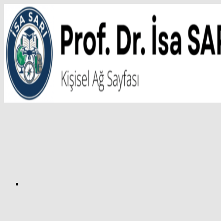
İçeriğe
atla
Facebook
Prof.
Dr.
İsa
SARI
–
Kişisel
Ağ
Sayfası
Instagram