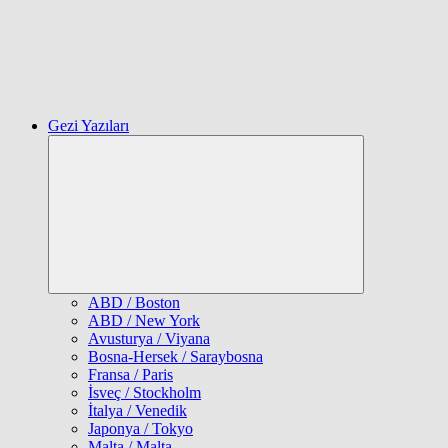
Gezi Yazıları
Expand
child
menu
ABD / Boston
ABD / New York
Avusturya / Viyana
Bosna-Hersek / Saraybosna
Fransa / Paris
İsveç / Stockholm
İtalya / Venedik
Japonya / Tokyo
Malta / Malta