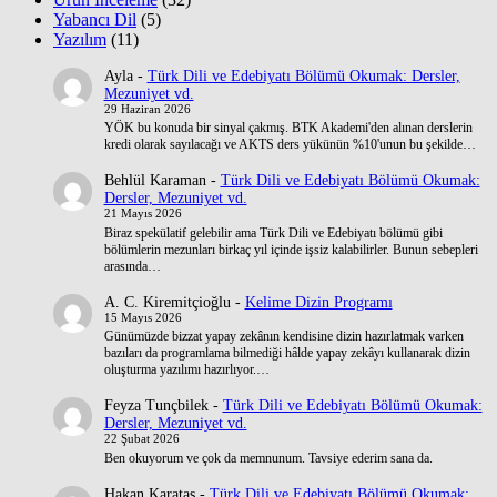
Yabancı Dil
(5)
Yazılım
(11)
Ayla
-
Türk Dili ve Edebiyatı Bölümü Okumak: Dersler,
Mezuniyet vd.
29 Haziran 2026
YÖK bu konuda bir sinyal çakmış. BTK Akademi'den alınan derslerin
kredi olarak sayılacağı ve AKTS ders yükünün %10'unun bu şekilde…
Behlül Karaman
-
Türk Dili ve Edebiyatı Bölümü Okumak:
Dersler, Mezuniyet vd.
21 Mayıs 2026
Biraz spekülatif gelebilir ama Türk Dili ve Edebiyatı bölümü gibi
bölümlerin mezunları birkaç yıl içinde işsiz kalabilirler. Bunun sebepleri
arasında…
A. C. Kiremitçioğlu
-
Kelime Dizin Programı
15 Mayıs 2026
Günümüzde bizzat yapay zekânın kendisine dizin hazırlatmak varken
bazıları da programlama bilmediği hâlde yapay zekâyı kullanarak dizin
oluşturma yazılımı hazırlıyor.…
Feyza Tunçbilek
-
Türk Dili ve Edebiyatı Bölümü Okumak:
Dersler, Mezuniyet vd.
22 Şubat 2026
Ben okuyorum ve çok da memnunum. Tavsiye ederim sana da.
Hakan Karataş
-
Türk Dili ve Edebiyatı Bölümü Okumak: