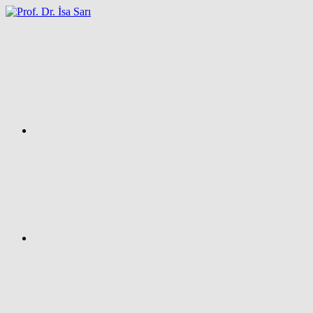
İçeriğe
atla
Facebook
Prof.
Dr.
İsa
SARI
–
Kişisel
Ağ
Sayfası
Instagram
X