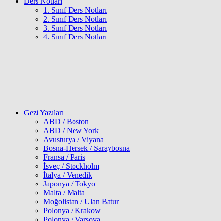
Ders Notları
1. Sınıf Ders Notları
2. Sınıf Ders Notları
3. Sınıf Ders Notları
4. Sınıf Ders Notları
Gezi Yazıları
ABD / Boston
ABD / New York
Avusturya / Viyana
Bosna-Hersek / Saraybosna
Fransa / Paris
İsveç / Stockholm
İtalya / Venedik
Japonya / Tokyo
Malta / Malta
Moğolistan / Ulan Batur
Polonya / Krakow
Polonya / Varşova