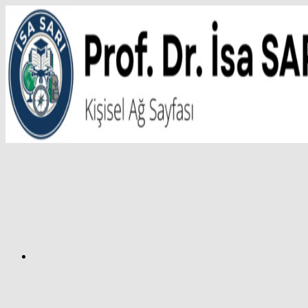
İçeriğe
atla
Facebook
Prof.
Dr.
İsa
SARI
–
Kişisel
Ağ
Sayfası
Instagram