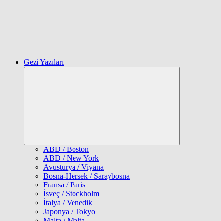
Gezi Yazıları
Expand
child
menu
ABD / Boston
ABD / New York
Avusturya / Viyana
Bosna-Hersek / Saraybosna
Fransa / Paris
İsveç / Stockholm
İtalya / Venedik
Japonya / Tokyo
Malta / Malta