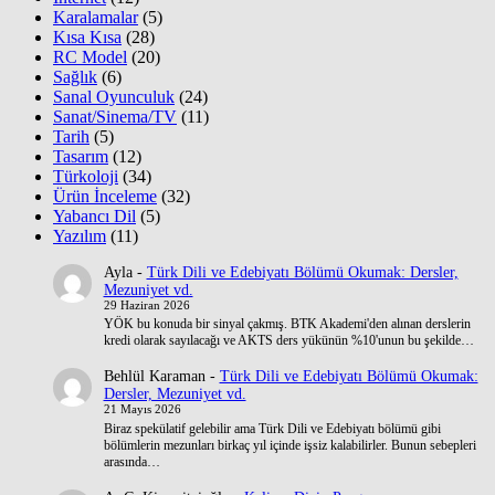
Karalamalar
(5)
Kısa Kısa
(28)
RC Model
(20)
Sağlık
(6)
Sanal Oyunculuk
(24)
Sanat/Sinema/TV
(11)
Tarih
(5)
Tasarım
(12)
Türkoloji
(34)
Ürün İnceleme
(32)
Yabancı Dil
(5)
Yazılım
(11)
Ayla
-
Türk Dili ve Edebiyatı Bölümü Okumak: Dersler,
Mezuniyet vd.
29 Haziran 2026
YÖK bu konuda bir sinyal çakmış. BTK Akademi'den alınan derslerin
kredi olarak sayılacağı ve AKTS ders yükünün %10'unun bu şekilde…
Behlül Karaman
-
Türk Dili ve Edebiyatı Bölümü Okumak:
Dersler, Mezuniyet vd.
21 Mayıs 2026
Biraz spekülatif gelebilir ama Türk Dili ve Edebiyatı bölümü gibi
bölümlerin mezunları birkaç yıl içinde işsiz kalabilirler. Bunun sebepleri
arasında…