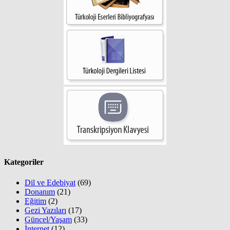
Kategoriler
Dil ve Edebiyat
(69)
Donanım
(21)
Eğitim
(2)
Gezi Yazıları
(17)
Güncel/Yaşam
(33)
İnternet
(12)