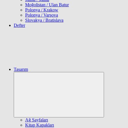
Moğolistan / Ulan Batur
Polonya / Krakow
Polonya / Varşova
Slovakya / Bratislava
Defter
Tasarım
Expand
child
menu
Ağ Sayfaları
Kitap Kapakları