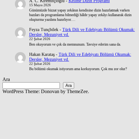
A. C. Kiremitçioğlu
-
Kelime Dizin Programı
15 Mayıs 2026
Günümüzde bizzat yapay zekânın kendisine dizin hazırlatmak varken
bazıları da programlama bilmediği hâlde yapay zekâyı kullanarak dizin
oluşturma yazılımı hazırlıyor.…
Feyza Tunçbilek
-
Türk Dili ve Edebiyatı Bölümü Okumak:
Dersler, Mezuniyet vd.
22 Şubat 2026
Ben okuyorum ve çok da memnunum. Tavsiye ederim sana da.
Hakan Karataş
-
Türk Dili ve Edebiyatı Bölümü Okumak:
Dersler, Mezuniyet vd.
22 Şubat 2026
Bu bölümü okumak istiyorum ama korkuyorum. Çok mu zor olur?
Ara
Ara
WordPress Theme: Donovan by ThemeZee.