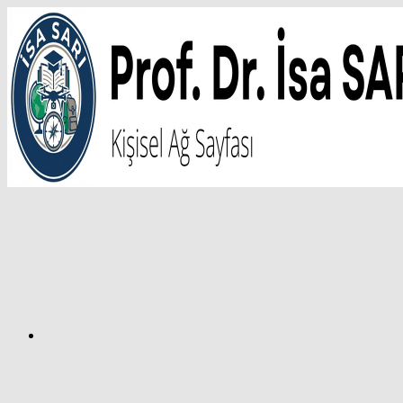
İçeriğe
atla
Facebook
Prof.
Dr.
İsa
SARI
–
Kişisel
Ağ
Sayfası
Instagram