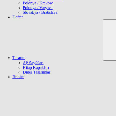
Polonya / Krakow
Polonya / Varşova
Slovakya / Bratislava
Defter
Tasarım
Ağ Sayfaları
Kitap Kapakları
Diğer Tasarımlar
İletişim