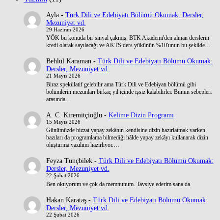
Ayla
-
Türk Dili ve Edebiyatı Bölümü Okumak: Dersler,
Mezuniyet vd.
29 Haziran 2026
YÖK bu konuda bir sinyal çakmış. BTK Akademi'den alınan derslerin
kredi olarak sayılacağı ve AKTS ders yükünün %10'unun bu şekilde…
Behlül Karaman
-
Türk Dili ve Edebiyatı Bölümü Okumak:
Dersler, Mezuniyet vd.
21 Mayıs 2026
Biraz spekülatif gelebilir ama Türk Dili ve Edebiyatı bölümü gibi
bölümlerin mezunları birkaç yıl içinde işsiz kalabilirler. Bunun sebepleri
arasında…
A. C. Kiremitçioğlu
-
Kelime Dizin Programı
15 Mayıs 2026
Günümüzde bizzat yapay zekânın kendisine dizin hazırlatmak varken
bazıları da programlama bilmediği hâlde yapay zekâyı kullanarak dizin
oluşturma yazılımı hazırlıyor.…
Feyza Tunçbilek
-
Türk Dili ve Edebiyatı Bölümü Okumak:
Dersler, Mezuniyet vd.
22 Şubat 2026
Ben okuyorum ve çok da memnunum. Tavsiye ederim sana da.
Hakan Karataş
-
Türk Dili ve Edebiyatı Bölümü Okumak:
Dersler, Mezuniyet vd.
22 Şubat 2026