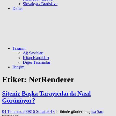
Slovakya / Bratislava
Defter
Tasarım
Ağ Sayfaları
Kitap Kapakları
Diğer Tasarımlar
İletişim
Etiket:
NetRenderer
Siteniz Başka Tarayıcılarda Nasıl
Görünüyor?
04 Temmuz 2008
16 Şubat 2018
tarihinde gönderilmiş
İsa Sarı