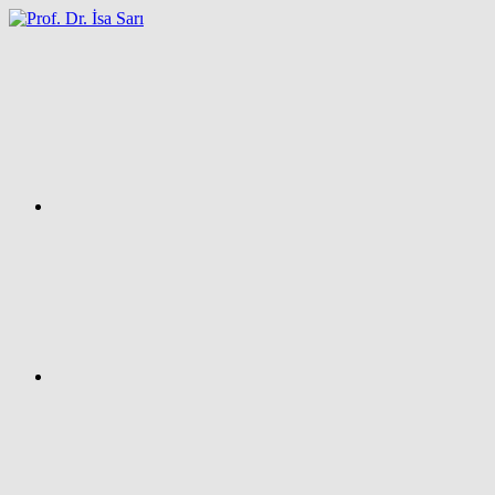
İçeriğe
atla
Facebook
Prof.
Dr.
İsa
SARI
–
Kişisel
Ağ
Sayfası
Instagram
X