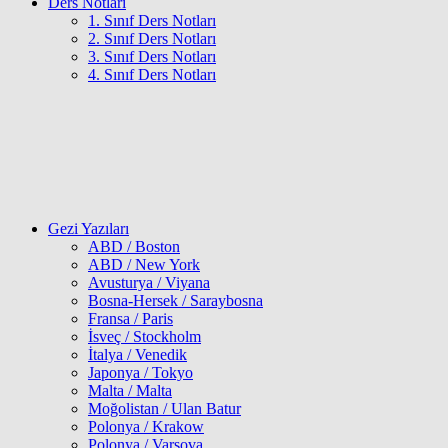
Ders Notları
1. Sınıf Ders Notları
2. Sınıf Ders Notları
3. Sınıf Ders Notları
4. Sınıf Ders Notları
Gezi Yazıları
ABD / Boston
ABD / New York
Avusturya / Viyana
Bosna-Hersek / Saraybosna
Fransa / Paris
İsveç / Stockholm
İtalya / Venedik
Japonya / Tokyo
Malta / Malta
Moğolistan / Ulan Batur
Polonya / Krakow
Polonya / Varşova