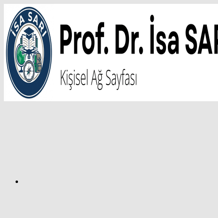
İçeriğe
atla
Facebook
Prof.
Dr.
İsa
SARI
–
Kişisel
Ağ
Sayfası
Instagram