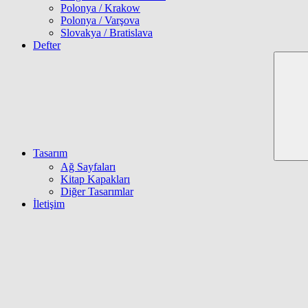
Polonya / Krakow
Polonya / Varşova
Slovakya / Bratislava
Defter
Tasarım
Ağ Sayfaları
Kitap Kapakları
Diğer Tasarımlar
İletişim