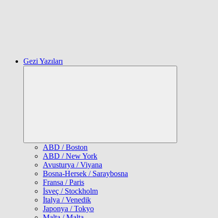
Gezi Yazıları
Expand
child
menu
ABD / Boston
ABD / New York
Avusturya / Viyana
Bosna-Hersek / Saraybosna
Fransa / Paris
İsveç / Stockholm
İtalya / Venedik
Japonya / Tokyo
Malta / Malta