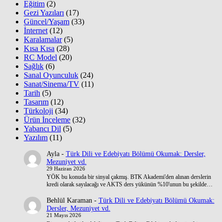
Eğitim
(2)
Gezi Yazıları
(17)
Güncel/Yaşam
(33)
İnternet
(12)
Karalamalar
(5)
Kısa Kısa
(28)
RC Model
(20)
Sağlık
(6)
Sanal Oyunculuk
(24)
Sanat/Sinema/TV
(11)
Tarih
(5)
Tasarım
(12)
Türkoloji
(34)
Ürün İnceleme
(32)
Yabancı Dil
(5)
Yazılım
(11)
Ayla
-
Türk Dili ve Edebiyatı Bölümü Okumak: Dersler,
Mezuniyet vd.
29 Haziran 2026
YÖK bu konuda bir sinyal çakmış. BTK Akademi'den alınan derslerin
kredi olarak sayılacağı ve AKTS ders yükünün %10'unun bu şekilde…
Behlül Karaman
-
Türk Dili ve Edebiyatı Bölümü Okumak:
Dersler, Mezuniyet vd.
21 Mayıs 2026