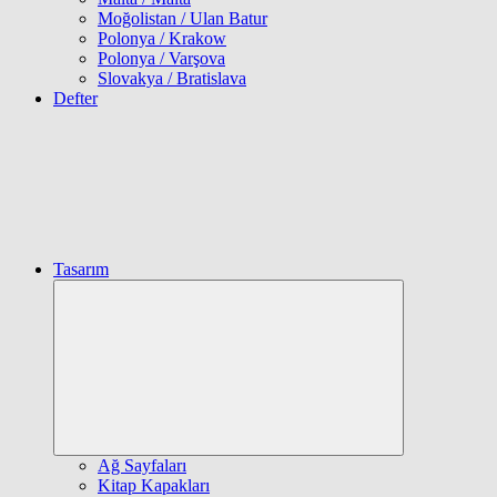
Moğolistan / Ulan Batur
Polonya / Krakow
Polonya / Varşova
Slovakya / Bratislava
Defter
Tasarım
Expand
child
menu
Ağ Sayfaları
Kitap Kapakları