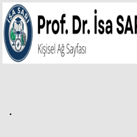
İçeriğe
atla
Facebook
Prof.
Dr.
İsa
SARI
–
Kişisel
Ağ
Sayfası
Instagram