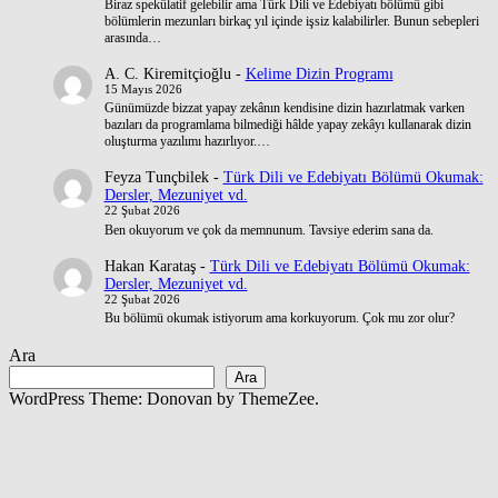
Biraz spekülatif gelebilir ama Türk Dili ve Edebiyatı bölümü gibi
bölümlerin mezunları birkaç yıl içinde işsiz kalabilirler. Bunun sebepleri
arasında…
A. C. Kiremitçioğlu
-
Kelime Dizin Programı
15 Mayıs 2026
Günümüzde bizzat yapay zekânın kendisine dizin hazırlatmak varken
bazıları da programlama bilmediği hâlde yapay zekâyı kullanarak dizin
oluşturma yazılımı hazırlıyor.…
Feyza Tunçbilek
-
Türk Dili ve Edebiyatı Bölümü Okumak:
Dersler, Mezuniyet vd.
22 Şubat 2026
Ben okuyorum ve çok da memnunum. Tavsiye ederim sana da.
Hakan Karataş
-
Türk Dili ve Edebiyatı Bölümü Okumak:
Dersler, Mezuniyet vd.
22 Şubat 2026
Bu bölümü okumak istiyorum ama korkuyorum. Çok mu zor olur?
Ara
Ara
WordPress Theme: Donovan by ThemeZee.