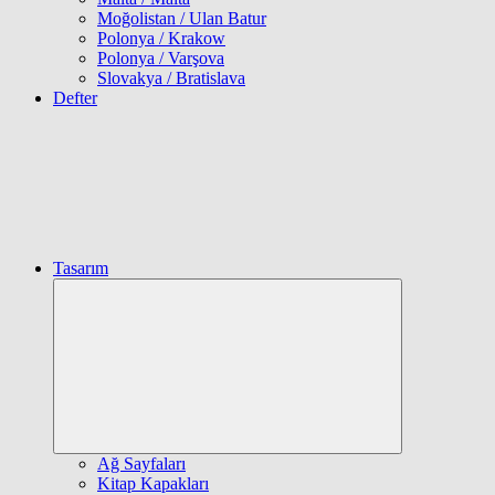
Moğolistan / Ulan Batur
Polonya / Krakow
Polonya / Varşova
Slovakya / Bratislava
Defter
Tasarım
Expand
child
menu
Ağ Sayfaları
Kitap Kapakları