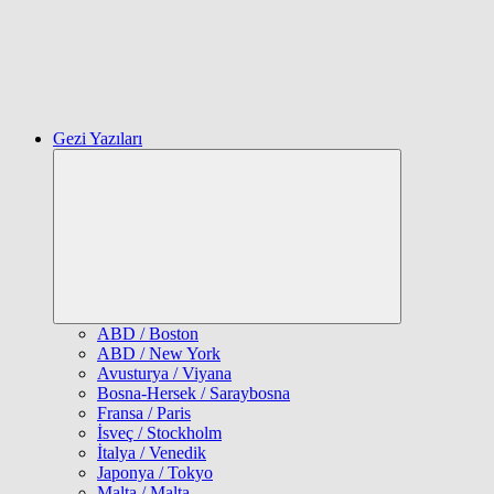
Gezi Yazıları
Expand
child
menu
ABD / Boston
ABD / New York
Avusturya / Viyana
Bosna-Hersek / Saraybosna
Fransa / Paris
İsveç / Stockholm
İtalya / Venedik
Japonya / Tokyo
Malta / Malta