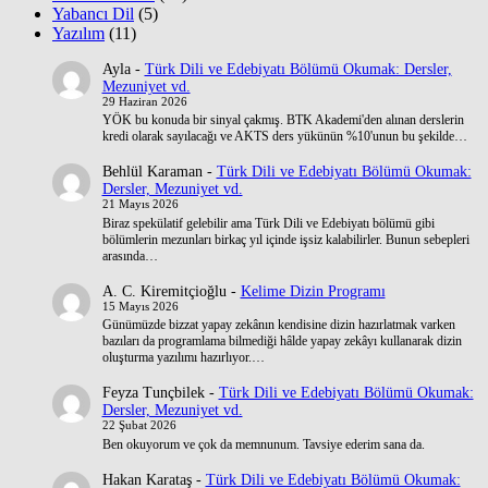
Yabancı Dil
(5)
Yazılım
(11)
Ayla
-
Türk Dili ve Edebiyatı Bölümü Okumak: Dersler,
Mezuniyet vd.
29 Haziran 2026
YÖK bu konuda bir sinyal çakmış. BTK Akademi'den alınan derslerin
kredi olarak sayılacağı ve AKTS ders yükünün %10'unun bu şekilde…
Behlül Karaman
-
Türk Dili ve Edebiyatı Bölümü Okumak:
Dersler, Mezuniyet vd.
21 Mayıs 2026
Biraz spekülatif gelebilir ama Türk Dili ve Edebiyatı bölümü gibi
bölümlerin mezunları birkaç yıl içinde işsiz kalabilirler. Bunun sebepleri
arasında…
A. C. Kiremitçioğlu
-
Kelime Dizin Programı
15 Mayıs 2026
Günümüzde bizzat yapay zekânın kendisine dizin hazırlatmak varken
bazıları da programlama bilmediği hâlde yapay zekâyı kullanarak dizin
oluşturma yazılımı hazırlıyor.…
Feyza Tunçbilek
-
Türk Dili ve Edebiyatı Bölümü Okumak:
Dersler, Mezuniyet vd.
22 Şubat 2026
Ben okuyorum ve çok da memnunum. Tavsiye ederim sana da.
Hakan Karataş
-
Türk Dili ve Edebiyatı Bölümü Okumak: