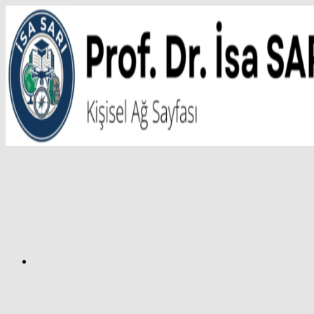
İçeriğe
atla
Facebook
Prof.
Dr.
İsa
SARI
–
Kişisel
Ağ
Sayfası
Instagram