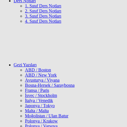
Ders Notları
1. Sınıf Ders Notları
2. Sınıf Ders Notları
3. Sınıf Ders Notları
4. Sınıf Ders Notları
Gezi Yazıları
ABD / Boston
ABD / New York
Avusturya / Viyana
Bosna-Hersek / Saraybosna
Fransa / Paris
İsveç / Stockholm
İtalya / Venedik
Japonya / Tokyo
Malta / Malta
Moğolistan / Ulan Batur
Polonya / Krakow
Polonya / Varşova