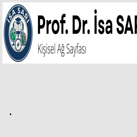
İçeriğe
atla
Facebook
Prof.
Dr.
İsa
SARI
–
Kişisel
Ağ
Sayfası
Instagram