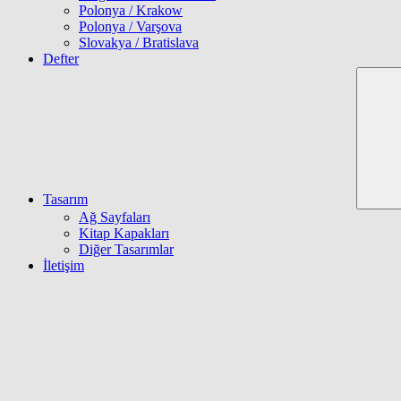
Polonya / Krakow
Polonya / Varşova
Slovakya / Bratislava
Defter
Tasarım
Ağ Sayfaları
Kitap Kapakları
Diğer Tasarımlar
İletişim