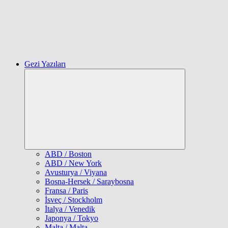
Gezi Yazıları
Expand
child
menu
ABD / Boston
ABD / New York
Avusturya / Viyana
Bosna-Hersek / Saraybosna
Fransa / Paris
İsveç / Stockholm
İtalya / Venedik
Japonya / Tokyo
Malta / Malta