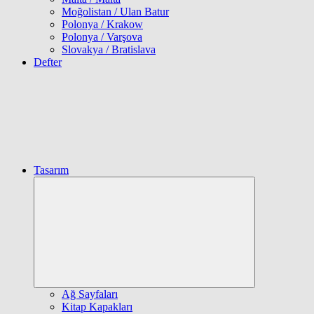
Moğolistan / Ulan Batur
Polonya / Krakow
Polonya / Varşova
Slovakya / Bratislava
Defter
Tasarım
Expand
child
menu
Ağ Sayfaları
Kitap Kapakları