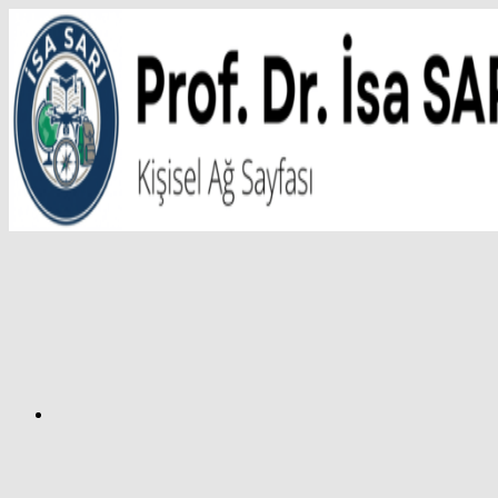
İçeriğe
atla
Facebook
Prof.
Dr.
İsa
SARI
–
Kişisel
Ağ
Sayfası
Instagram