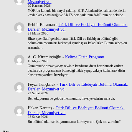
Mezuniyet vd.
29 Haziran 2026
YÖK bu konuda bir sinyal çakmış. BTK Akademi'den alınan derslerin
kredi olarak sayılacağı ve AKTS ders yükünün %10'unun bu şekilde…
Behlül Karaman
-
Türk Dili ve Edebiyatı Bölümü Okumak:
Dersler, Mezuniyet vd.
21 Mayıs 2026
Biraz spekülatif gelebilir ama Türk Dili ve Edebiyatı bölümü gibi
bölümlerin mezunları birkaç yıl içinde işsiz kalabilirler. Bunun sebepleri
arasında…
A. C. Kiremitçioğlu
-
Kelime Dizin Programı
15 Mayıs 2026
Günümüzde bizzat yapay zekânın kendisine dizin hazırlatmak varken
bazıları da programlama bilmediği hâlde yapay zekâyı kullanarak dizin
oluşturma yazılımı hazırlıyor.…
Feyza Tunçbilek
-
Türk Dili ve Edebiyatı Bölümü Okumak:
Dersler, Mezuniyet vd.
22 Şubat 2026
Ben okuyorum ve çok da memnunum. Tavsiye ederim sana da.
Hakan Karataş
-
Türk Dili ve Edebiyatı Bölümü Okumak:
Dersler, Mezuniyet vd.
22 Şubat 2026
Bu bölümü okumak istiyorum ama korkuyorum. Çok mu zor olur?
Ara