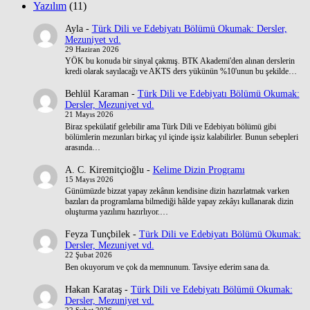
Yazılım
(11)
Ayla
-
Türk Dili ve Edebiyatı Bölümü Okumak: Dersler,
Mezuniyet vd.
29 Haziran 2026
YÖK bu konuda bir sinyal çakmış. BTK Akademi'den alınan derslerin
kredi olarak sayılacağı ve AKTS ders yükünün %10'unun bu şekilde…
Behlül Karaman
-
Türk Dili ve Edebiyatı Bölümü Okumak:
Dersler, Mezuniyet vd.
21 Mayıs 2026
Biraz spekülatif gelebilir ama Türk Dili ve Edebiyatı bölümü gibi
bölümlerin mezunları birkaç yıl içinde işsiz kalabilirler. Bunun sebepleri
arasında…
A. C. Kiremitçioğlu
-
Kelime Dizin Programı
15 Mayıs 2026
Günümüzde bizzat yapay zekânın kendisine dizin hazırlatmak varken
bazıları da programlama bilmediği hâlde yapay zekâyı kullanarak dizin
oluşturma yazılımı hazırlıyor.…
Feyza Tunçbilek
-
Türk Dili ve Edebiyatı Bölümü Okumak:
Dersler, Mezuniyet vd.
22 Şubat 2026
Ben okuyorum ve çok da memnunum. Tavsiye ederim sana da.
Hakan Karataş
-
Türk Dili ve Edebiyatı Bölümü Okumak:
Dersler, Mezuniyet vd.