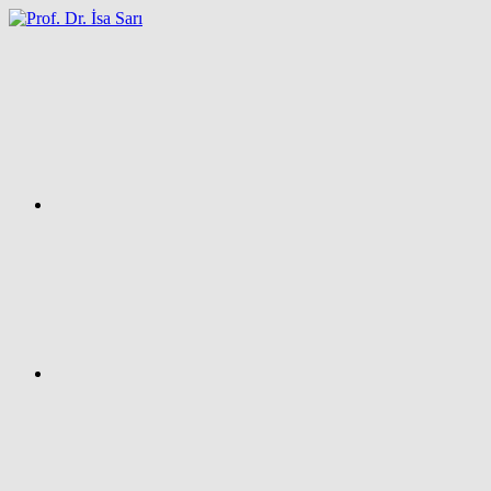
İçeriğe
atla
Facebook
Prof.
Dr.
İsa
SARI
–
Kişisel
Ağ
Sayfası
Instagram
X