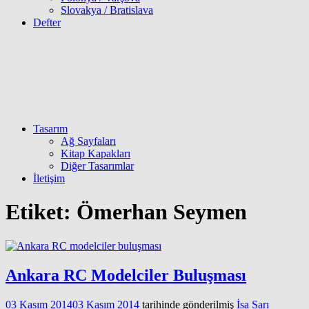
Slovakya / Bratislava
Defter
Tasarım
Ağ Sayfaları
Kitap Kapakları
Diğer Tasarımlar
İletişim
Etiket:
Ömerhan Seymen
Ankara RC Modelciler Buluşması
03 Kasım 2014
03 Kasım 2014
tarihinde gönderilmiş
İsa Sarı