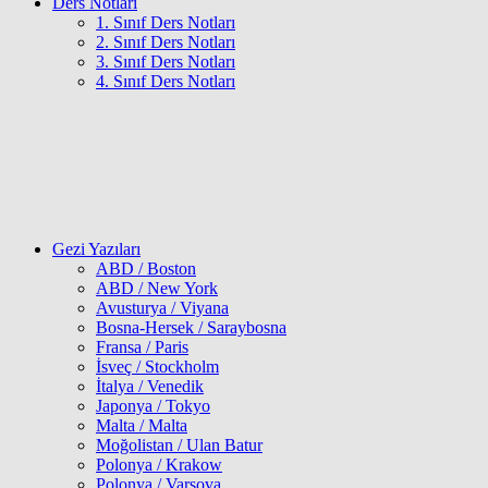
Ders Notları
1. Sınıf Ders Notları
2. Sınıf Ders Notları
3. Sınıf Ders Notları
4. Sınıf Ders Notları
Gezi Yazıları
ABD / Boston
ABD / New York
Avusturya / Viyana
Bosna-Hersek / Saraybosna
Fransa / Paris
İsveç / Stockholm
İtalya / Venedik
Japonya / Tokyo
Malta / Malta
Moğolistan / Ulan Batur
Polonya / Krakow
Polonya / Varşova