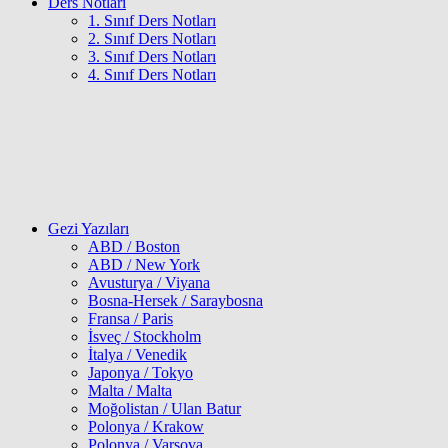
Ders Notları
1. Sınıf Ders Notları
2. Sınıf Ders Notları
3. Sınıf Ders Notları
4. Sınıf Ders Notları
Gezi Yazıları
ABD / Boston
ABD / New York
Avusturya / Viyana
Bosna-Hersek / Saraybosna
Fransa / Paris
İsveç / Stockholm
İtalya / Venedik
Japonya / Tokyo
Malta / Malta
Moğolistan / Ulan Batur
Polonya / Krakow
Polonya / Varşova