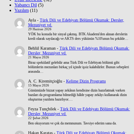
Yabancı Dil
(5)
Yazılım
(11)
Ayla
-
Türk Dili ve Edebiyatı Bölümü Okumak: Dersler,
Mezuniyet vd.
29 Haziran 2026
YÖK bu konuda bir sinyal çakmış. BTK Akademi'den alınan derslerin
kredi olarak sayılacağı ve AKTS ders yükünün %10'unun bu şekilde…
Behlül Karaman
-
Türk Dili ve Edebiyatı Bölümü Okumak:
Dersler, Mezuniyet vd.
21 Mayıs 2026
Biraz spekülatif gelebilir ama Türk Dili ve Edebiyatı bölümü gibi
bölümlerin mezunları birkaç yıl içinde işsiz kalabilirler. Bunun sebepleri
arasında…
A. C. Kiremitçioğlu
-
Kelime Dizin Programı
15 Mayıs 2026
Günümüzde bizzat yapay zekânın kendisine dizin hazırlatmak varken
bazıları da programlama bilmediği hâlde yapay zekâyı kullanarak dizin
oluşturma yazılımı hazırlıyor.…
Feyza Tunçbilek
-
Türk Dili ve Edebiyatı Bölümü Okumak:
Dersler, Mezuniyet vd.
22 Şubat 2026
Ben okuyorum ve çok da memnunum. Tavsiye ederim sana da.
Hakan Karataş
-
Türk Dili ve Edebiyatı Bölümü Okumak: