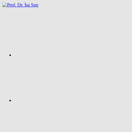
İçeriğe
atla
Facebook
Prof.
Dr.
İsa
SARI
–
Kişisel
Ağ
Sayfası
Instagram
X