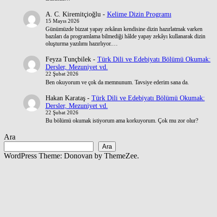
A. C. Kiremitçioğlu
-
Kelime Dizin Programı
15 Mayıs 2026
Günümüzde bizzat yapay zekânın kendisine dizin hazırlatmak varken
bazıları da programlama bilmediği hâlde yapay zekâyı kullanarak dizin
oluşturma yazılımı hazırlıyor.…
Feyza Tunçbilek
-
Türk Dili ve Edebiyatı Bölümü Okumak:
Dersler, Mezuniyet vd.
22 Şubat 2026
Ben okuyorum ve çok da memnunum. Tavsiye ederim sana da.
Hakan Karataş
-
Türk Dili ve Edebiyatı Bölümü Okumak:
Dersler, Mezuniyet vd.
22 Şubat 2026
Bu bölümü okumak istiyorum ama korkuyorum. Çok mu zor olur?
Ara
Ara
WordPress Theme: Donovan by ThemeZee.