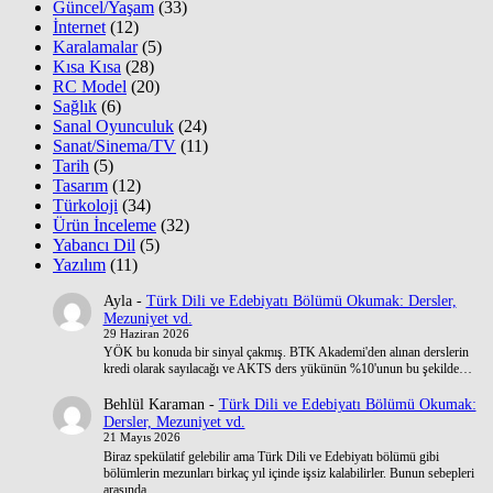
Güncel/Yaşam
(33)
İnternet
(12)
Karalamalar
(5)
Kısa Kısa
(28)
RC Model
(20)
Sağlık
(6)
Sanal Oyunculuk
(24)
Sanat/Sinema/TV
(11)
Tarih
(5)
Tasarım
(12)
Türkoloji
(34)
Ürün İnceleme
(32)
Yabancı Dil
(5)
Yazılım
(11)
Ayla
-
Türk Dili ve Edebiyatı Bölümü Okumak: Dersler,
Mezuniyet vd.
29 Haziran 2026
YÖK bu konuda bir sinyal çakmış. BTK Akademi'den alınan derslerin
kredi olarak sayılacağı ve AKTS ders yükünün %10'unun bu şekilde…
Behlül Karaman
-
Türk Dili ve Edebiyatı Bölümü Okumak:
Dersler, Mezuniyet vd.
21 Mayıs 2026
Biraz spekülatif gelebilir ama Türk Dili ve Edebiyatı bölümü gibi
bölümlerin mezunları birkaç yıl içinde işsiz kalabilirler. Bunun sebepleri
arasında…