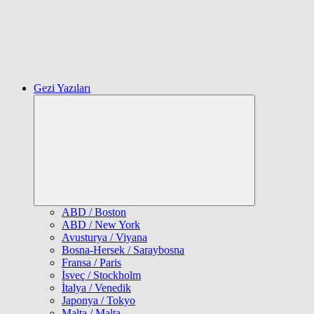
Gezi Yazıları
Expand
child
menu
ABD / Boston
ABD / New York
Avusturya / Viyana
Bosna-Hersek / Saraybosna
Fransa / Paris
İsveç / Stockholm
İtalya / Venedik
Japonya / Tokyo
Malta / Malta