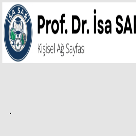
İçeriğe
atla
Facebook
Prof.
Dr.
İsa
SARI
–
Kişisel
Ağ
Sayfası
Instagram