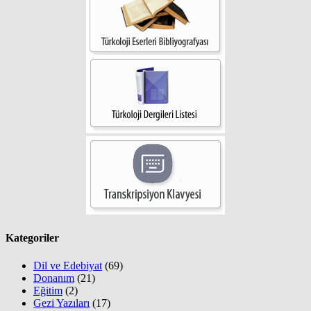
Kategoriler
Dil ve Edebiyat
(69)
Donanım
(21)
Eğitim
(2)
Gezi Yazıları
(17)