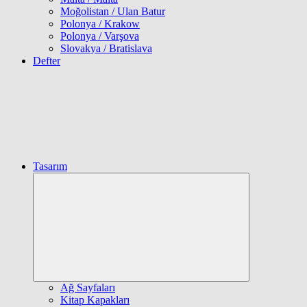
Moğolistan / Ulan Batur
Polonya / Krakow
Polonya / Varşova
Slovakya / Bratislava
Defter
Tasarım
Expand
child
menu
Ağ Sayfaları
Kitap Kapakları