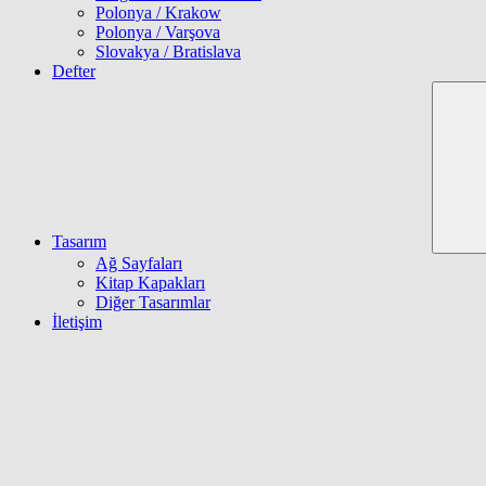
Polonya / Krakow
Polonya / Varşova
Slovakya / Bratislava
Defter
Tasarım
Ağ Sayfaları
Kitap Kapakları
Diğer Tasarımlar
İletişim