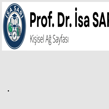
İçeriğe
atla
Facebook
Prof.
Dr.
İsa
SARI
–
Kişisel
Ağ
Sayfası
Instagram