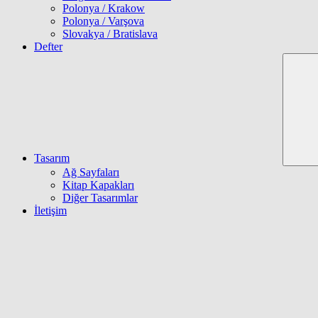
Polonya / Krakow
Polonya / Varşova
Slovakya / Bratislava
Defter
Tasarım
Ağ Sayfaları
Kitap Kapakları
Diğer Tasarımlar
İletişim