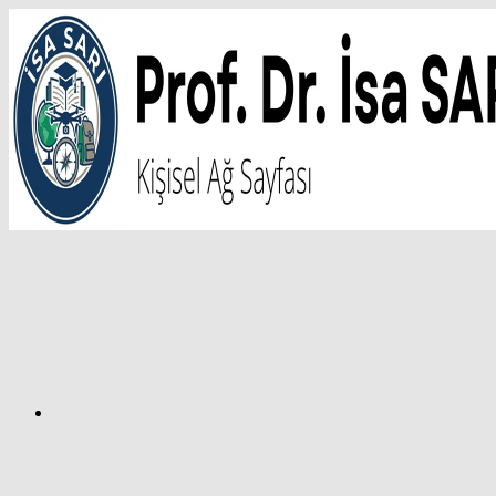
İçeriğe
atla
Facebook
Prof.
Dr.
İsa
SARI
–
Kişisel
Ağ
Sayfası
Instagram