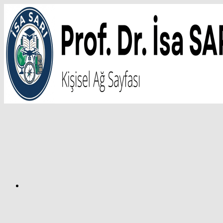
İçeriğe
atla
Facebook
Prof.
Dr.
İsa
SARI
–
Kişisel
Ağ
Sayfası
Instagram