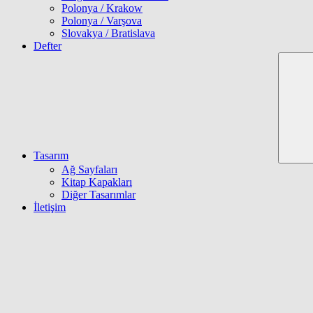
Polonya / Krakow
Polonya / Varşova
Slovakya / Bratislava
Defter
Tasarım
Ağ Sayfaları
Kitap Kapakları
Diğer Tasarımlar
İletişim