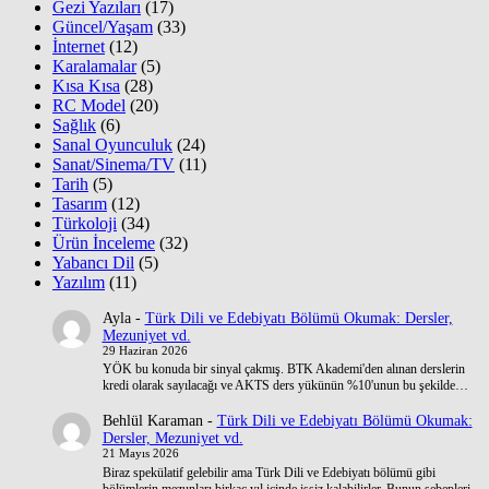
Gezi Yazıları
(17)
Güncel/Yaşam
(33)
İnternet
(12)
Karalamalar
(5)
Kısa Kısa
(28)
RC Model
(20)
Sağlık
(6)
Sanal Oyunculuk
(24)
Sanat/Sinema/TV
(11)
Tarih
(5)
Tasarım
(12)
Türkoloji
(34)
Ürün İnceleme
(32)
Yabancı Dil
(5)
Yazılım
(11)
Ayla
-
Türk Dili ve Edebiyatı Bölümü Okumak: Dersler,
Mezuniyet vd.
29 Haziran 2026
YÖK bu konuda bir sinyal çakmış. BTK Akademi'den alınan derslerin
kredi olarak sayılacağı ve AKTS ders yükünün %10'unun bu şekilde…
Behlül Karaman
-
Türk Dili ve Edebiyatı Bölümü Okumak:
Dersler, Mezuniyet vd.
21 Mayıs 2026
Biraz spekülatif gelebilir ama Türk Dili ve Edebiyatı bölümü gibi
bölümlerin mezunları birkaç yıl içinde işsiz kalabilirler. Bunun sebepleri