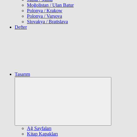
Moğolistan / Ulan Batur
Polonya / Krakow
Polonya / Varşova
Slovakya / Bratislava
Defter
Tasarım
Expand
child
menu
Ağ Sayfaları
Kitap Kapakları