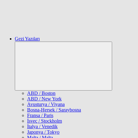
Gezi Yazıları
Expand
child
menu
ABD / Boston
ABD / New York
Avusturya / Viyana
Bosna-Hersek / Saraybosna
Fransa / Paris
İsveç / Stockholm
İtalya / Venedik
Japonya / Tokyo
Malta / Malta