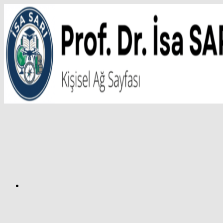
İçeriğe
atla
Facebook
Prof.
Dr.
İsa
SARI
–
Kişisel
Ağ
Sayfası
Instagram