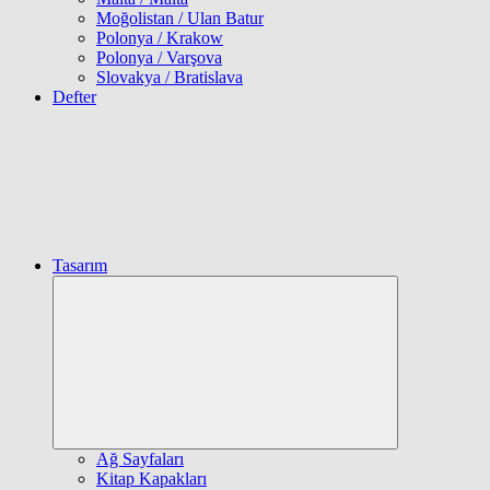
Moğolistan / Ulan Batur
Polonya / Krakow
Polonya / Varşova
Slovakya / Bratislava
Defter
Tasarım
Expand
child
menu
Ağ Sayfaları
Kitap Kapakları