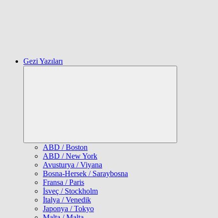
Gezi Yazıları
Expand
child
menu
ABD / Boston
ABD / New York
Avusturya / Viyana
Bosna-Hersek / Saraybosna
Fransa / Paris
İsveç / Stockholm
İtalya / Venedik
Japonya / Tokyo
Malta / Malta