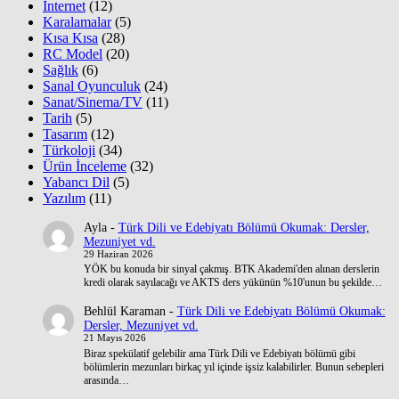
İnternet
(12)
Karalamalar
(5)
Kısa Kısa
(28)
RC Model
(20)
Sağlık
(6)
Sanal Oyunculuk
(24)
Sanat/Sinema/TV
(11)
Tarih
(5)
Tasarım
(12)
Türkoloji
(34)
Ürün İnceleme
(32)
Yabancı Dil
(5)
Yazılım
(11)
Ayla
-
Türk Dili ve Edebiyatı Bölümü Okumak: Dersler,
Mezuniyet vd.
29 Haziran 2026
YÖK bu konuda bir sinyal çakmış. BTK Akademi'den alınan derslerin
kredi olarak sayılacağı ve AKTS ders yükünün %10'unun bu şekilde…
Behlül Karaman
-
Türk Dili ve Edebiyatı Bölümü Okumak:
Dersler, Mezuniyet vd.
21 Mayıs 2026
Biraz spekülatif gelebilir ama Türk Dili ve Edebiyatı bölümü gibi
bölümlerin mezunları birkaç yıl içinde işsiz kalabilirler. Bunun sebepleri
arasında…