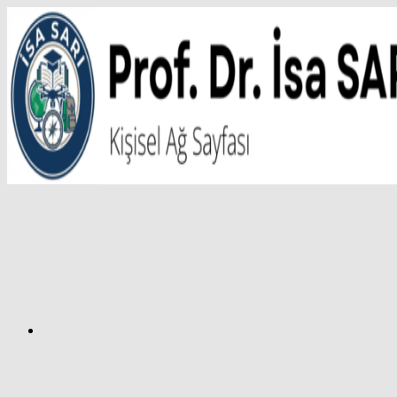
İçeriğe
atla
Facebook
Prof.
Dr.
İsa
SARI
–
Kişisel
Ağ
Sayfası
Instagram