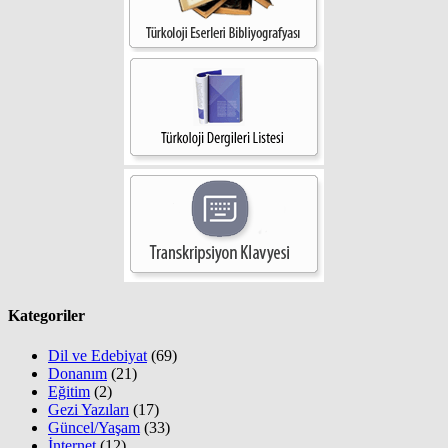
Kategoriler
Dil ve Edebiyat
(69)
Donanım
(21)
Eğitim
(2)
Gezi Yazıları
(17)
Güncel/Yaşam
(33)
İnternet
(12)