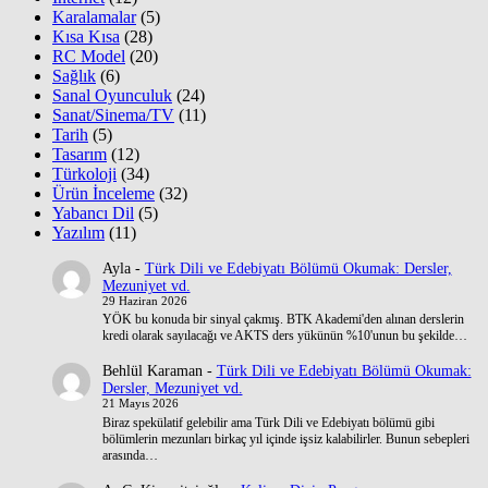
Karalamalar
(5)
Kısa Kısa
(28)
RC Model
(20)
Sağlık
(6)
Sanal Oyunculuk
(24)
Sanat/Sinema/TV
(11)
Tarih
(5)
Tasarım
(12)
Türkoloji
(34)
Ürün İnceleme
(32)
Yabancı Dil
(5)
Yazılım
(11)
Ayla
-
Türk Dili ve Edebiyatı Bölümü Okumak: Dersler,
Mezuniyet vd.
29 Haziran 2026
YÖK bu konuda bir sinyal çakmış. BTK Akademi'den alınan derslerin
kredi olarak sayılacağı ve AKTS ders yükünün %10'unun bu şekilde…
Behlül Karaman
-
Türk Dili ve Edebiyatı Bölümü Okumak:
Dersler, Mezuniyet vd.
21 Mayıs 2026
Biraz spekülatif gelebilir ama Türk Dili ve Edebiyatı bölümü gibi
bölümlerin mezunları birkaç yıl içinde işsiz kalabilirler. Bunun sebepleri
arasında…