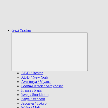
Gezi Yazıları
Expand
child
menu
ABD / Boston
ABD / New York
Avusturya / Viyana
Bosna-Hersek / Saraybosna
Fransa / Paris
İsveç / Stockholm
İtalya / Venedik
Japonya / Tokyo
Malta / Malta