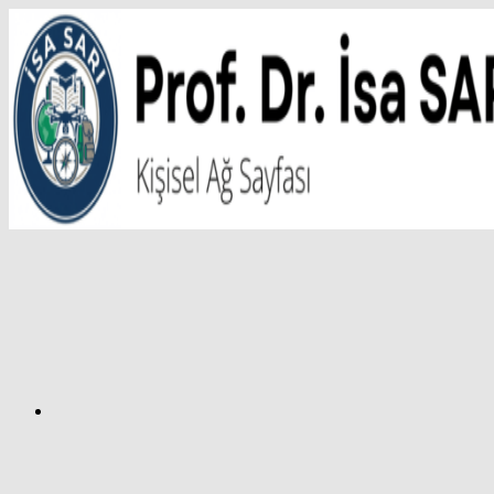
İçeriğe
atla
Facebook
Prof.
Dr.
İsa
SARI
–
Kişisel
Ağ
Sayfası
Instagram