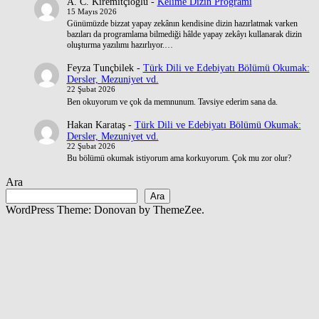
A. C. Kiremitçioğlu
-
Kelime Dizin Programı
15 Mayıs 2026
Günümüzde bizzat yapay zekânın kendisine dizin hazırlatmak varken
bazıları da programlama bilmediği hâlde yapay zekâyı kullanarak dizin
oluşturma yazılımı hazırlıyor.…
Feyza Tunçbilek
-
Türk Dili ve Edebiyatı Bölümü Okumak:
Dersler, Mezuniyet vd.
22 Şubat 2026
Ben okuyorum ve çok da memnunum. Tavsiye ederim sana da.
Hakan Karataş
-
Türk Dili ve Edebiyatı Bölümü Okumak:
Dersler, Mezuniyet vd.
22 Şubat 2026
Bu bölümü okumak istiyorum ama korkuyorum. Çok mu zor olur?
Ara
Ara
WordPress Theme: Donovan by ThemeZee.