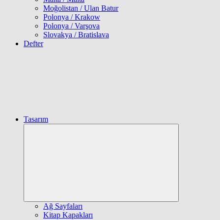
Moğolistan / Ulan Batur
Polonya / Krakow
Polonya / Varşova
Slovakya / Bratislava
Defter
Tasarım
Expand
child
menu
Ağ Sayfaları
Kitap Kapakları