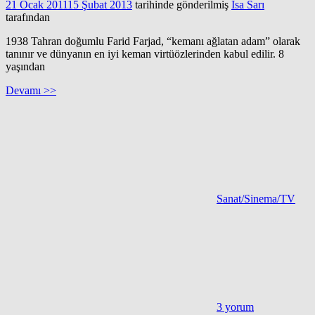
21 Ocak 2011
15 Şubat 2013
tarihinde gönderilmiş
İsa Sarı
tarafından
1938 Tahran doğumlu Farid Farjad, “kemanı ağlatan adam” olarak
tanınır ve dünyanın en iyi keman virtüözlerinden kabul edilir. 8
yaşından
Devamı >>
Sanat/Sinema/TV
3 yorum