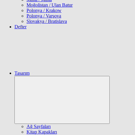
Moğolistan / Ulan Batur
Polonya / Krakow
Polonya / Varşova
Slovakya / Bratislava
Defter
Tasarım
Expand
child
menu
Ağ Sayfaları
Kitap Kapakları