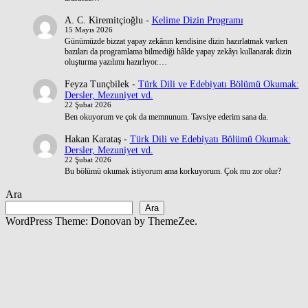
A. C. Kiremitçioğlu
-
Kelime Dizin Programı
15 Mayıs 2026
Günümüzde bizzat yapay zekânın kendisine dizin hazırlatmak varken
bazıları da programlama bilmediği hâlde yapay zekâyı kullanarak dizin
oluşturma yazılımı hazırlıyor.…
Feyza Tunçbilek
-
Türk Dili ve Edebiyatı Bölümü Okumak:
Dersler, Mezuniyet vd.
22 Şubat 2026
Ben okuyorum ve çok da memnunum. Tavsiye ederim sana da.
Hakan Karataş
-
Türk Dili ve Edebiyatı Bölümü Okumak:
Dersler, Mezuniyet vd.
22 Şubat 2026
Bu bölümü okumak istiyorum ama korkuyorum. Çok mu zor olur?
Ara
Ara
WordPress Theme: Donovan by ThemeZee.