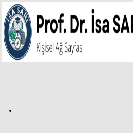
İçeriğe
atla
Facebook
Prof.
Dr.
İsa
SARI
–
Kişisel
Ağ
Sayfası
Instagram