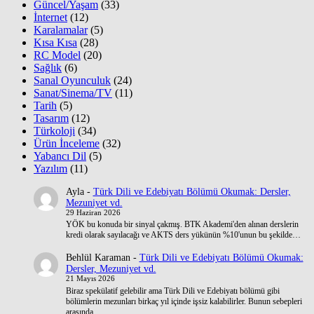
Güncel/Yaşam
(33)
İnternet
(12)
Karalamalar
(5)
Kısa Kısa
(28)
RC Model
(20)
Sağlık
(6)
Sanal Oyunculuk
(24)
Sanat/Sinema/TV
(11)
Tarih
(5)
Tasarım
(12)
Türkoloji
(34)
Ürün İnceleme
(32)
Yabancı Dil
(5)
Yazılım
(11)
Ayla
-
Türk Dili ve Edebiyatı Bölümü Okumak: Dersler,
Mezuniyet vd.
29 Haziran 2026
YÖK bu konuda bir sinyal çakmış. BTK Akademi'den alınan derslerin
kredi olarak sayılacağı ve AKTS ders yükünün %10'unun bu şekilde…
Behlül Karaman
-
Türk Dili ve Edebiyatı Bölümü Okumak:
Dersler, Mezuniyet vd.
21 Mayıs 2026
Biraz spekülatif gelebilir ama Türk Dili ve Edebiyatı bölümü gibi
bölümlerin mezunları birkaç yıl içinde işsiz kalabilirler. Bunun sebepleri
arasında…