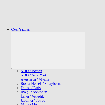
Gezi Yazıları
Expand
child
menu
ABD / Boston
ABD / New York
Avusturya / Viyana
Bosna-Hersek / Saraybosna
Fransa / Paris
İsveç / Stockholm
İtalya / Venedik
Japonya / Tokyo
Malta / Malta