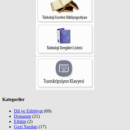
Kategoriler
Dil ve Edebiyat
(69)
Donanım
(21)
Eğitim
(2)
Gezi Yazıları
(17)