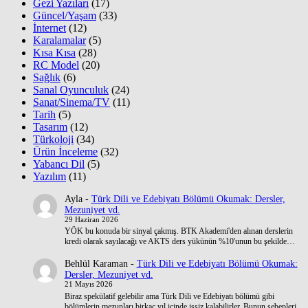
Gezi Yazıları
(17)
Güncel/Yaşam
(33)
İnternet
(12)
Karalamalar
(5)
Kısa Kısa
(28)
RC Model
(20)
Sağlık
(6)
Sanal Oyunculuk
(24)
Sanat/Sinema/TV
(11)
Tarih
(5)
Tasarım
(12)
Türkoloji
(34)
Ürün İnceleme
(32)
Yabancı Dil
(5)
Yazılım
(11)
Ayla
-
Türk Dili ve Edebiyatı Bölümü Okumak: Dersler,
Mezuniyet vd.
29 Haziran 2026
YÖK bu konuda bir sinyal çakmış. BTK Akademi'den alınan derslerin
kredi olarak sayılacağı ve AKTS ders yükünün %10'unun bu şekilde…
Behlül Karaman
-
Türk Dili ve Edebiyatı Bölümü Okumak:
Dersler, Mezuniyet vd.
21 Mayıs 2026
Biraz spekülatif gelebilir ama Türk Dili ve Edebiyatı bölümü gibi
bölümlerin mezunları birkaç yıl içinde işsiz kalabilirler. Bunun sebepleri