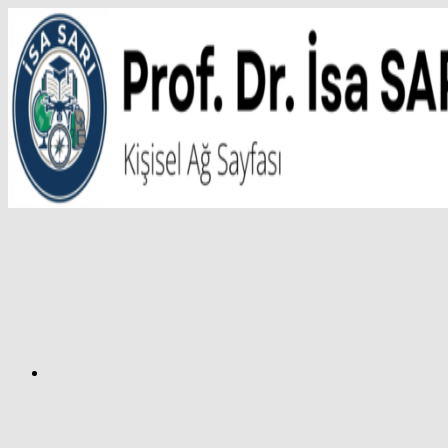
İçeriğe
atla
Facebook
Prof.
Dr.
İsa
SARI
–
Kişisel
Ağ
Sayfası
Instagram