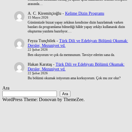
arasında…
A. C. Kiremitçioğlu
-
Kelime Dizin Programı
15 Mayıs 2026
Günümüzde bizzat yapay zekânın kendisine dizin hazırlatmak varken
bazıları da programlama bilmediği hâlde yapay zekâyı kullanarak dizin
oluşturma yazılımı hazırlıyor.…
Feyza Tunçbilek
-
Türk Dili ve Edebiyatı Bölümü Okumak:
Dersler, Mezuniyet vd.
22 Şubat 2026
Ben okuyorum ve çok da memnunum. Tavsiye ederim sana da.
Hakan Karataş
-
Türk Dili ve Edebiyatı Bölümü Okumak:
Dersler, Mezuniyet vd.
22 Şubat 2026
Bu bölümü okumak istiyorum ama korkuyorum. Çok mu zor olur?
Ara
Ara
WordPress Theme: Donovan by ThemeZee.