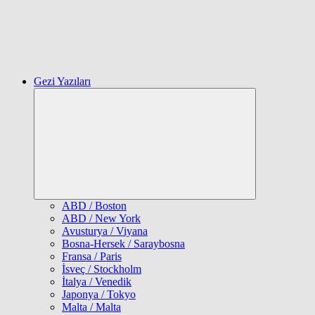
Gezi Yazıları
Expand
child
menu
ABD / Boston
ABD / New York
Avusturya / Viyana
Bosna-Hersek / Saraybosna
Fransa / Paris
İsveç / Stockholm
İtalya / Venedik
Japonya / Tokyo
Malta / Malta