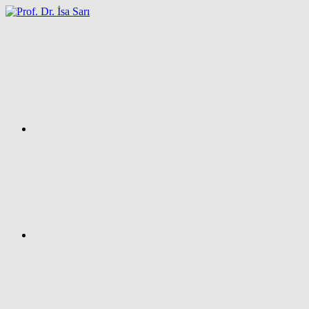
İçeriğe
atla
Facebook
Prof.
Dr.
İsa
SARI
–
Kişisel
Ağ
Sayfası
Instagram
X