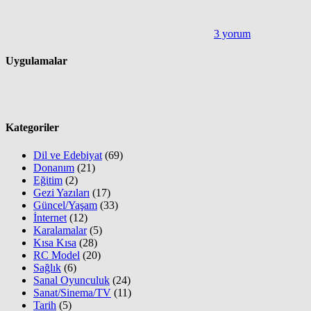
3 yorum
Uygulamalar
Kategoriler
Dil ve Edebiyat
(69)
Donanım
(21)
Eğitim
(2)
Gezi Yazıları
(17)
Güncel/Yaşam
(33)
İnternet
(12)
Karalamalar
(5)
Kısa Kısa
(28)
RC Model
(20)
Sağlık
(6)
Sanal Oyunculuk
(24)
Sanat/Sinema/TV
(11)
Tarih
(5)