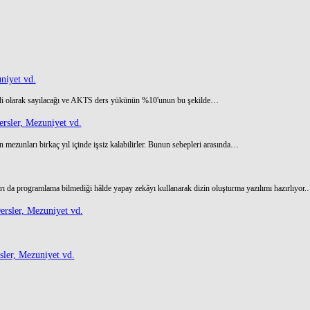
niyet vd.
di olarak sayılacağı ve AKTS ders yükünün %10'unun bu şekilde…
rsler, Mezuniyet vd.
 mezunları birkaç yıl içinde işsiz kalabilirler. Bunun sebepleri arasında…
ı da programlama bilmediği hâlde yapay zekâyı kullanarak dizin oluşturma yazılımı hazırlıyor
rsler, Mezuniyet vd.
ler, Mezuniyet vd.