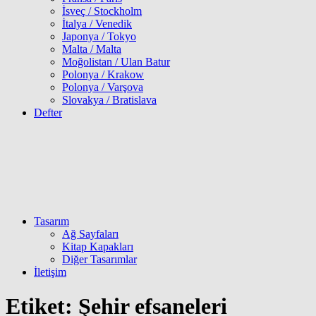
İsveç / Stockholm
İtalya / Venedik
Japonya / Tokyo
Malta / Malta
Moğolistan / Ulan Batur
Polonya / Krakow
Polonya / Varşova
Slovakya / Bratislava
Defter
Tasarım
Ağ Sayfaları
Kitap Kapakları
Diğer Tasarımlar
İletişim
Etiket:
Şehir efsaneleri