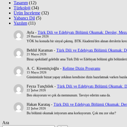
Tasarım
(12)
Türkoloji
(34)
Ürün İnceleme
(32)
Yabancı Dil
(5)
Yazılım
(11)
Ayla
-
Türk Dili ve Edebiyatı Bölümü Okumak: Dersler, Mezu
29 Haziran 2026
YÖK bu konuda bir sinyal çakmış. BTK Akademi'den alınan derslerin kre
Behlül Karaman
-
Türk Dili ve Edebiyatı Bölümü Okumak: De
21 Mayıs 2026
Biraz spekülatif gelebilir ama Türk Dili ve Edebiyatı bölümü gibi bölümlerin
A. C. Kiremitçioğlu
-
Kelime Dizin Programı
15 Mayıs 2026
Günümüzde bizzat yapay zekânın kendisine dizin hazırlatmak varken bazılar
Feyza Tunçbilek
-
Türk Dili ve Edebiyatı Bölümü Okumak: De
22 Şubat 2026
Ben okuyorum ve çok da memnunum. Tavsiye ederim sana da.
Hakan Karataş
-
Türk Dili ve Edebiyatı Bölümü Okumak: Ders
22 Şubat 2026
Bu bölümü okumak istiyorum ama korkuyorum. Çok mu zor olur?
Ara