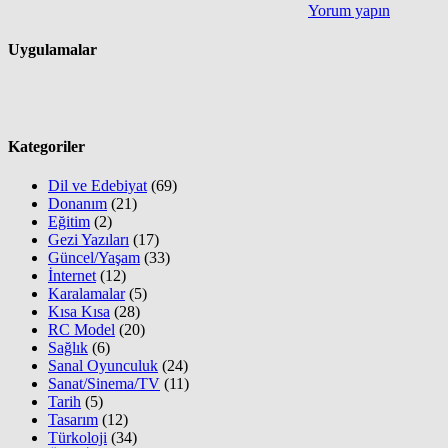
Yorum yapın
Uygulamalar
Kategoriler
Dil ve Edebiyat
(69)
Donanım
(21)
Eğitim
(2)
Gezi Yazıları
(17)
Güncel/Yaşam
(33)
İnternet
(12)
Karalamalar
(5)
Kısa Kısa
(28)
RC Model
(20)
Sağlık
(6)
Sanal Oyunculuk
(24)
Sanat/Sinema/TV
(11)
Tarih
(5)
Tasarım
(12)
Türkoloji
(34)