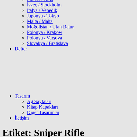
İsveç / Stockholm
İtalya / Venedik
Japonya / Tokyo
Malta / Malta
Moğolistan / Ulan Batur
Polonya / Krakow
Polonya / Varşova
Slovakya / Bratislava
Defter
Tasarım
Ağ Sayfaları
Kitap Kapakları
Diğer Tasarımlar
İletişim
Etiket:
Sniper Rifle