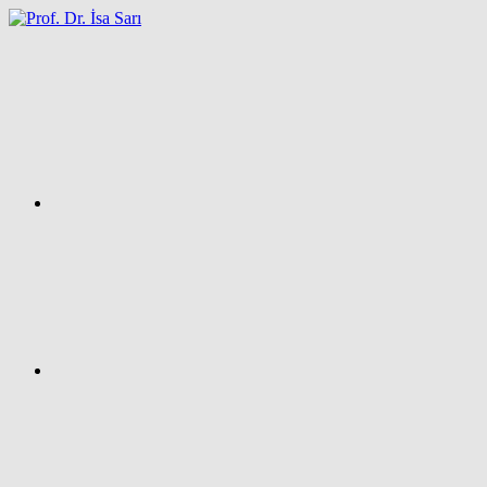
İçeriğe
atla
Facebook
Prof.
Dr.
İsa
SARI
–
Kişisel
Ağ
Sayfası
Instagram
X