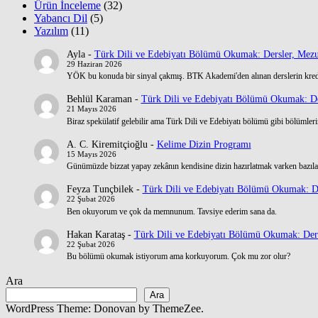
Ürün İnceleme
(32)
Yabancı Dil
(5)
Yazılım
(11)
Ayla
-
Türk Dili ve Edebiyatı Bölümü Okumak: Dersler, Mezu
29 Haziran 2026
YÖK bu konuda bir sinyal çakmış. BTK Akademi'den alınan derslerin kre
Behlül Karaman
-
Türk Dili ve Edebiyatı Bölümü Okumak: De
21 Mayıs 2026
Biraz spekülatif gelebilir ama Türk Dili ve Edebiyatı bölümü gibi bölümlerin
A. C. Kiremitçioğlu
-
Kelime Dizin Programı
15 Mayıs 2026
Günümüzde bizzat yapay zekânın kendisine dizin hazırlatmak varken bazılar
Feyza Tunçbilek
-
Türk Dili ve Edebiyatı Bölümü Okumak: De
22 Şubat 2026
Ben okuyorum ve çok da memnunum. Tavsiye ederim sana da.
Hakan Karataş
-
Türk Dili ve Edebiyatı Bölümü Okumak: Ders
22 Şubat 2026
Bu bölümü okumak istiyorum ama korkuyorum. Çok mu zor olur?
Ara
Ara
WordPress Theme: Donovan by ThemeZee.