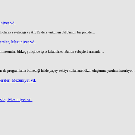
niyet vd.
di olarak sayılacağı ve AKTS ders yükünün %10'unun bu şekilde…
rsler, Mezuniyet vd.
 mezunları birkaç yıl içinde işsiz kalabilirler. Bunun sebepleri arasında…
ı da programlama bilmediği hâlde yapay zekâyı kullanarak dizin oluşturma yazılımı hazırlıyor
rsler, Mezuniyet vd.
ler, Mezuniyet vd.