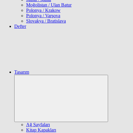
Moğolistan / Ulan Batur
Polonya / Krakow
Polonya / Varşova
Slovakya / Bratislava
Defter
Tasarım
Expand
child
menu
Ağ Sayfaları
Kitap Kapakları