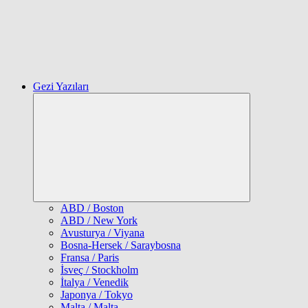
Gezi Yazıları
Expand
child
menu
ABD / Boston
ABD / New York
Avusturya / Viyana
Bosna-Hersek / Saraybosna
Fransa / Paris
İsveç / Stockholm
İtalya / Venedik
Japonya / Tokyo
Malta / Malta