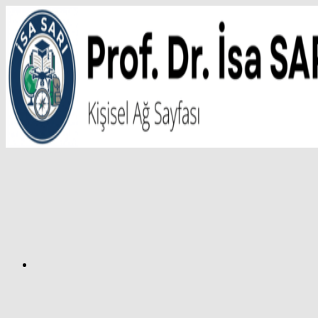
İçeriğe
atla
Facebook
Prof.
Dr.
İsa
SARI
–
Kişisel
Ağ
Sayfası
Instagram