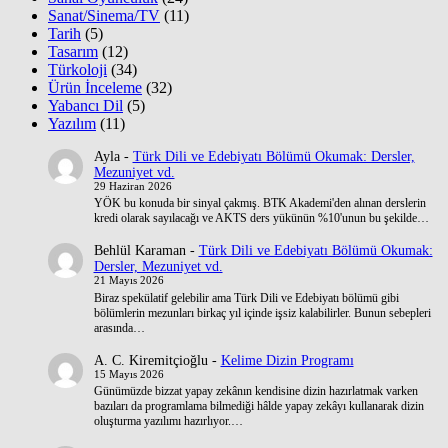
Sanat/Sinema/TV
(11)
Tarih
(5)
Tasarım
(12)
Türkoloji
(34)
Ürün İnceleme
(32)
Yabancı Dil
(5)
Yazılım
(11)
Ayla
-
Türk Dili ve Edebiyatı Bölümü Okumak: Dersler,
Mezuniyet vd.
29 Haziran 2026
YÖK bu konuda bir sinyal çakmış. BTK Akademi'den alınan derslerin
kredi olarak sayılacağı ve AKTS ders yükünün %10'unun bu şekilde…
Behlül Karaman
-
Türk Dili ve Edebiyatı Bölümü Okumak:
Dersler, Mezuniyet vd.
21 Mayıs 2026
Biraz spekülatif gelebilir ama Türk Dili ve Edebiyatı bölümü gibi
bölümlerin mezunları birkaç yıl içinde işsiz kalabilirler. Bunun sebepleri
arasında…
A. C. Kiremitçioğlu
-
Kelime Dizin Programı
15 Mayıs 2026
Günümüzde bizzat yapay zekânın kendisine dizin hazırlatmak varken
bazıları da programlama bilmediği hâlde yapay zekâyı kullanarak dizin
oluşturma yazılımı hazırlıyor.…