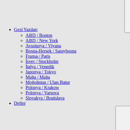
Gezi Yazıları
ABD / Boston
ABD / New York
Avusturya / Viyana
Bosna-Hersek / Saraybosna
Fransa / Paris
İsveç / Stockholm
İtalya / Venedik
Japonya / Tokyo
Malta / Malta
Moğolistan / Ulan Batur
Polonya / Krakow
Polonya / Varşova
Slovakya / Bratislava
Defter