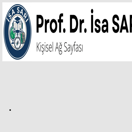
İçeriğe
atla
Facebook
Prof.
Dr.
İsa
SARI
–
Kişisel
Ağ
Sayfası
Instagram