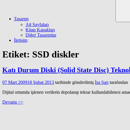
Tasarım
Ağ Sayfaları
Kitap Kapakları
Diğer Tasarımlar
İletişim
Etiket:
SSD diskler
Katı Durum Diski (Solid State Disc) Teknol
07 Mart 2009
18 Şubat 2013
tarihinde gönderilmiş
İsa Sarı
tarafından
Dijital ortamda işlenen verilerin depolanıp tekrar kullanılabilmesi amac
Devamı >>