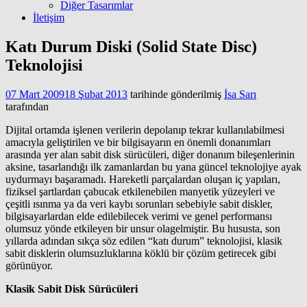
Diğer Tasarımlar
İletişim
Katı Durum Diski (Solid State Disc)
Teknolojisi
07 Mart 2009
18 Şubat 2013
tarihinde gönderilmiş
İsa Sarı
tarafından
Dijital ortamda işlenen verilerin depolanıp tekrar kullanılabilmesi
amacıyla geliştirilen ve bir bilgisayarın en önemli donanımları
arasında yer alan sabit disk sürücüleri, diğer donanım bileşenlerinin
aksine, tasarlandığı ilk zamanlardan bu yana güncel teknolojiye ayak
uydurmayı başaramadı. Hareketli parçalardan oluşan iç yapıları,
fiziksel şartlardan çabucak etkilenebilen manyetik yüzeyleri ve
çeşitli ısınma ya da veri kaybı sorunları sebebiyle sabit diskler,
bilgisayarlardan elde edilebilecek verimi ve genel performansı
olumsuz yönde etkileyen bir unsur olagelmiştir. Bu hususta, son
yıllarda adından sıkça söz edilen “katı durum” teknolojisi, klasik
sabit disklerin olumsuzluklarına köklü bir çözüm getirecek gibi
görünüyor.
Klasik Sabit Disk Sürücüleri