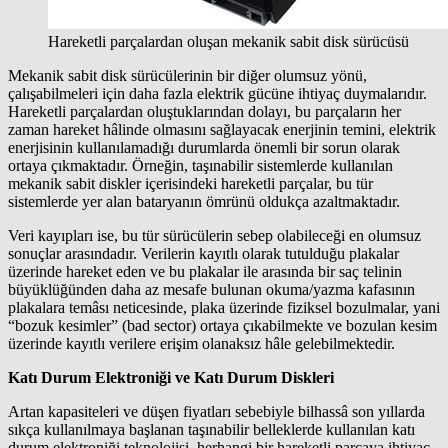
Hareketli parçalardan oluşan mekanik sabit disk sürücüsü
Mekanik sabit disk sürücülerinin bir diğer olumsuz yönü,
çalışabilmeleri için daha fazla elektrik gücüne ihtiyaç duymalarıdır.
Hareketli parçalardan oluştuklarından dolayı, bu parçaların her
zaman hareket hâlinde olmasını sağlayacak enerjinin temini, elektrik
enerjisinin kullanılamadığı durumlarda önemli bir sorun olarak
ortaya çıkmaktadır. Örneğin, taşınabilir sistemlerde kullanılan
mekanik sabit diskler içerisindeki hareketli parçalar, bu tür
sistemlerde yer alan bataryanın ömrünü oldukça azaltmaktadır.
Veri kayıpları ise, bu tür sürücülerin sebep olabileceği en olumsuz
sonuçlar arasındadır. Verilerin kayıtlı olarak tutulduğu plakalar
üzerinde hareket eden ve bu plakalar ile arasında bir saç telinin
büyüklüğünden daha az mesafe bulunan okuma/yazma kafasının
plakalara temâsı neticesinde, plaka üzerinde fiziksel bozulmalar, yani
“bozuk kesimler” (bad sector) ortaya çıkabilmekte ve bozulan kesim
üzerinde kayıtlı verilere erişim olanaksız hâle gelebilmektedir.
Katı Durum Elektroniği ve Katı Durum Diskleri
Artan kapasiteleri ve düşen fiyatları sebebiyle bilhassâ son yıllarda
sıkça kullanılmaya başlanan taşınabilir belleklerde kullanılan katı
durum elektroniği teknolojisi, herhangi bir hareketli parçaya ihtiyaç