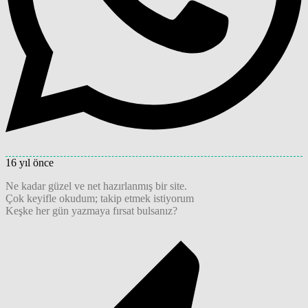
16 yıl önce
Ne kadar güzel ve net hazırlanmış bir site.
Çok keyifle okudum; takip etmek istiyorum
Keşke her gün yazmaya fırsat bulsanız?