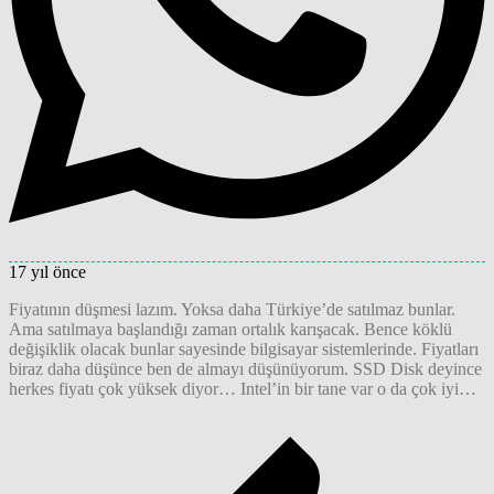
17 yıl önce
Fiyatının düşmesi lazım. Yoksa daha Türkiye’de satılmaz bunlar.
Ama satılmaya başlandığı zaman ortalık karışacak. Bence köklü
değişiklik olacak bunlar sayesinde bilgisayar sistemlerinde. Fiyatları
biraz daha düşünce ben de almayı düşünüyorum. SSD Disk deyince
herkes fiyatı çok yüksek diyor… Intel’in bir tane var o da çok iyi…