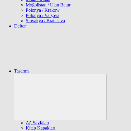
Moğolistan / Ulan Batur
Polonya / Krakow
Polonya / Varşova
Slovakya / Bratislava
Defter
Tasarım
Expand
child
menu
Ağ Sayfaları
Kitap Kapakları