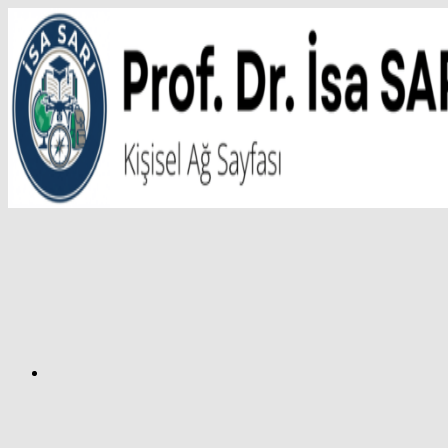
İçeriğe
atla
Facebook
Prof.
Dr.
İsa
SARI
–
Kişisel
Ağ
Sayfası
Instagram