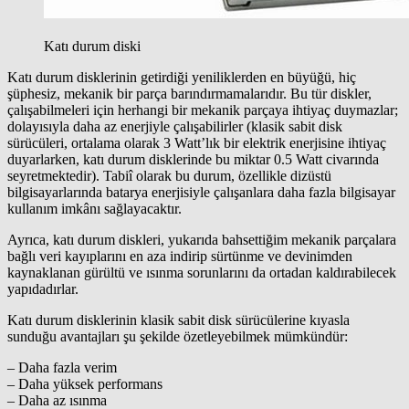
Katı durum diski
Katı durum disklerinin getirdiği yeniliklerden en büyüğü, hiç
şüphesiz, mekanik bir parça barındırmamalarıdır. Bu tür diskler,
çalışabilmeleri için herhangi bir mekanik parçaya ihtiyaç duymazlar;
dolayısıyla daha az enerjiyle çalışabilirler (klasik sabit disk
sürücüleri, ortalama olarak 3 Watt’lık bir elektrik enerjisine ihtiyaç
duyarlarken, katı durum disklerinde bu miktar 0.5 Watt civarında
seyretmektedir). Tabiî olarak bu durum, özellikle dizüstü
bilgisayarlarında batarya enerjisiyle çalışanlara daha fazla bilgisayar
kullanım imkânı sağlayacaktır.
Ayrıca, katı durum diskleri, yukarıda bahsettiğim mekanik parçalara
bağlı veri kayıplarını en aza indirip sürtünme ve devinimden
kaynaklanan gürültü ve ısınma sorunlarını da ortadan kaldırabilecek
yapıdadırlar.
Katı durum disklerinin klasik sabit disk sürücülerine kıyasla
sunduğu avantajları şu şekilde özetleyebilmek mümkündür:
– Daha fazla verim
– Daha yüksek performans
– Daha az ısınma