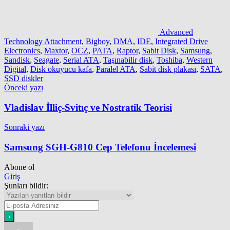
Advanced
Technology Attachment
,
Bigboy
,
DMA
,
IDE
,
Integrated Drive
Electronics
,
Maxtor
,
OCZ
,
PATA
,
Raptor
,
Sabit Disk
,
Samsung
,
Sandisk
,
Seagate
,
Serial ATA
,
Taşınabilir disk
,
Toshiba
,
Western
Digital
,
Disk okuyucu kafa
,
Paralel ATA
,
Sabit disk plakası
,
SATA
,
SSD diskler
Yazı
Önceki yazı
gezinmesi
Vladislav İlliç-Svitıç ve Nostratik Teorisi
Sonraki yazı
Samsung SGH-G810 Cep Telefonu İncelemesi
Abone ol
Giriş
Şunları bildir: