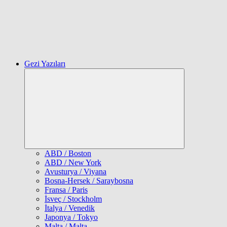
Gezi Yazıları
Expand
child
menu
ABD / Boston
ABD / New York
Avusturya / Viyana
Bosna-Hersek / Saraybosna
Fransa / Paris
İsveç / Stockholm
İtalya / Venedik
Japonya / Tokyo
Malta / Malta