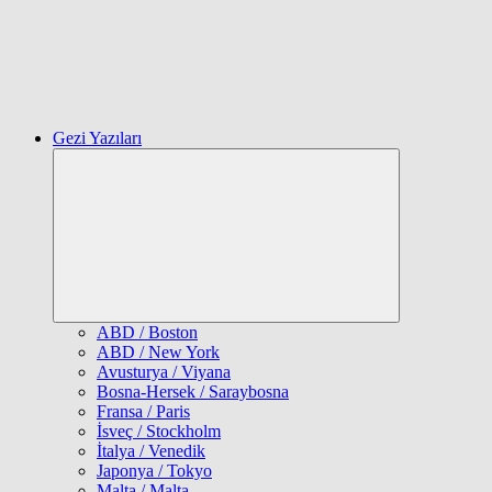
Gezi Yazıları
Expand
child
menu
ABD / Boston
ABD / New York
Avusturya / Viyana
Bosna-Hersek / Saraybosna
Fransa / Paris
İsveç / Stockholm
İtalya / Venedik
Japonya / Tokyo
Malta / Malta