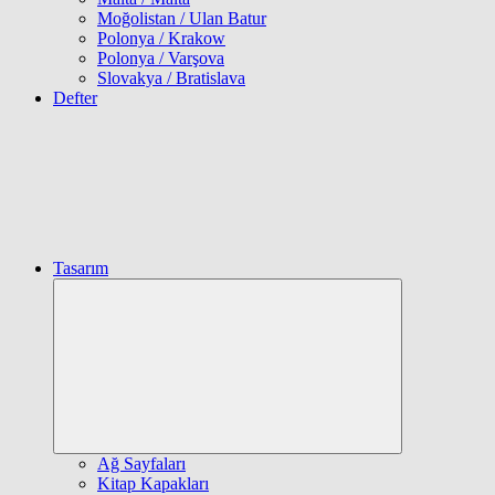
Moğolistan / Ulan Batur
Polonya / Krakow
Polonya / Varşova
Slovakya / Bratislava
Defter
Tasarım
Expand
child
menu
Ağ Sayfaları
Kitap Kapakları