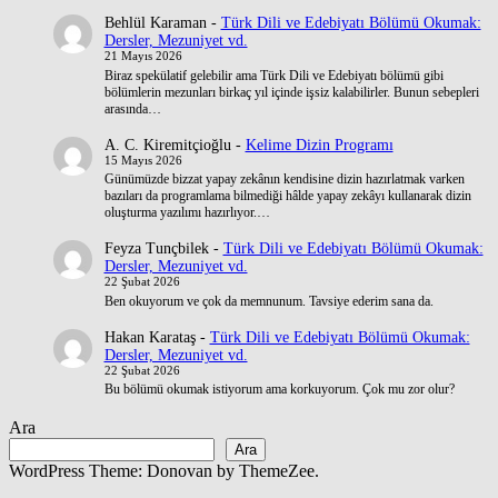
Behlül Karaman
-
Türk Dili ve Edebiyatı Bölümü Okumak:
Dersler, Mezuniyet vd.
21 Mayıs 2026
Biraz spekülatif gelebilir ama Türk Dili ve Edebiyatı bölümü gibi
bölümlerin mezunları birkaç yıl içinde işsiz kalabilirler. Bunun sebepleri
arasında…
A. C. Kiremitçioğlu
-
Kelime Dizin Programı
15 Mayıs 2026
Günümüzde bizzat yapay zekânın kendisine dizin hazırlatmak varken
bazıları da programlama bilmediği hâlde yapay zekâyı kullanarak dizin
oluşturma yazılımı hazırlıyor.…
Feyza Tunçbilek
-
Türk Dili ve Edebiyatı Bölümü Okumak:
Dersler, Mezuniyet vd.
22 Şubat 2026
Ben okuyorum ve çok da memnunum. Tavsiye ederim sana da.
Hakan Karataş
-
Türk Dili ve Edebiyatı Bölümü Okumak:
Dersler, Mezuniyet vd.
22 Şubat 2026
Bu bölümü okumak istiyorum ama korkuyorum. Çok mu zor olur?
Ara
Ara
WordPress Theme: Donovan by ThemeZee.