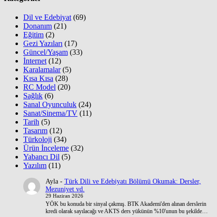
Dil ve Edebiyat
(69)
Donanım
(21)
Eğitim
(2)
Gezi Yazıları
(17)
Güncel/Yaşam
(33)
İnternet
(12)
Karalamalar
(5)
Kısa Kısa
(28)
RC Model
(20)
Sağlık
(6)
Sanal Oyunculuk
(24)
Sanat/Sinema/TV
(11)
Tarih
(5)
Tasarım
(12)
Türkoloji
(34)
Ürün İnceleme
(32)
Yabancı Dil
(5)
Yazılım
(11)
Ayla
-
Türk Dili ve Edebiyatı Bölümü Okumak: Dersler,
Mezuniyet vd.
29 Haziran 2026
YÖK bu konuda bir sinyal çakmış. BTK Akademi'den alınan derslerin
kredi olarak sayılacağı ve AKTS ders yükünün %10'unun bu şekilde…