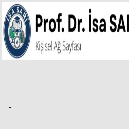
İçeriğe
atla
Facebook
Prof.
Dr.
İsa
SARI
–
Kişisel
Ağ
Sayfası
Instagram