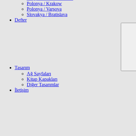
Polonya / Krakow
Polonya / Varşova
Slovakya / Bratislava
Defter
Tasarım
Ağ Sayfaları
Kitap Kapakları
Diğer Tasarımlar
İletişim